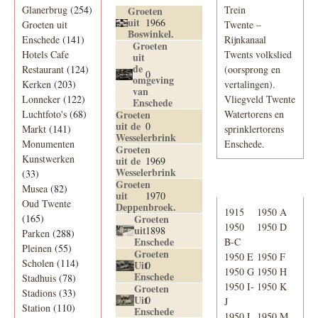
Glanerbrug
(254)
Trein
Groeten
uit
1966
Groeten uit
Twente –
Boswinkel.
Enschede
(141)
Rijnkanaal
Groeten
Hotels Cafe
Twents volkslied
uit
de
Restaurant
(124)
(oorsprong en
0
omgeving
Kerken
(203)
vertalingen).
van
Lonneker
(122)
Vliegveld Twente
Enschede
Luchtfoto's
(68)
Groeten
Watertorens en
uit de
0
Markt
(141)
sprinklertorens
Wesselerbrink
Monumenten
Enschede.
Groeten
Kunstwerken
uit de
1969
Wesselerbrink
(33)
Groeten
Telefoonboek
Musea
(82)
uit
1970
Oud Twente
Deppenbroek.
1915
1950 A
(165)
Groeten
1950
1950 D
uit
1898
Parken
(288)
Enschede
B-C
Pleinen
(55)
Groeten
1950 E
1950 F
Scholen
(114)
Uit
0
1950 G
1950 H
Enschede
Stadhuis
(78)
1950 I-
1950 K
Groeten
Stadions
(33)
Uit
0
J
Station
(110)
Enschede
1950 L
1950 M