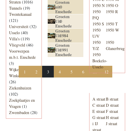
Straten
(1016)
Groeten
1950 N
1950 O
uit
0
Tunnels
(19)
Enschede
1950
1950 R
Twentekanaal
Groeten
P/Q
(121)
Uit
0
1950 S
1950 T
Enschede
Universiteit
(32)
1950
1950 W
Groeten
Usselo
(40)
Uit
1984
U/V
Villa's
(119)
Enschede
1950
1950
Vliegveld
(46)
Groeten
Y/Z
Glanerbrug
Uit
1991
Voorwerpen
Enschede
1950
m.b.t. Enschede
Boekelo-
(3)
Usselo
Wijken
(27)
1
2
3
4
5
6
…
12
Winkelcentra
(26)
Adresboek van
Ziekenhuizen
Enschede 1939
(102)
A straat
B straat
Zoekplaatjes en
C straat
D straat
Vragen
(1)
E straat
F straat
Zwembaden
(28)
G straat
H straat
i IJ
J straat
straat
Periode