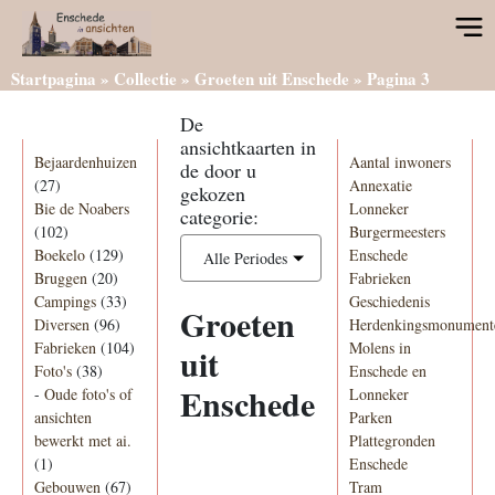
Startpagina
»
Collectie
»
Groeten uit Enschede
»
Pagina 3
De
Categorieën
Informatie
ansichtkaarten in
Bejaardenhuizen
Aantal inwoners
de door u
(27)
Annexatie
gekozen
Bie de Noabers
Lonneker
categorie:
(102)
Burgermeesters
Boekelo
(129)
Enschede
Alle Periodes
Bruggen
(20)
Fabrieken
Campings
(33)
Geschiedenis
Groeten
Diversen
(96)
Herdenkingsmonument
Fabrieken
(104)
Molens in
uit
Foto's
(38)
Enschede en
Enschede
-
Oude foto's of
Lonneker
ansichten
Parken
bewerkt met ai.
Plattegronden
(1)
Enschede
Ansichtkaart
Jaartal
Gebouwen
(67)
Titel+
Tram