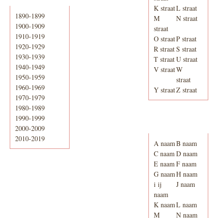
K straat
L straat
1890-1899
M
N straat
1900-1909
straat
1910-1919
O straat
P straat
1920-1929
R straat
S straat
1930-1939
T straat
U straat
1940-1949
V straat
W
1950-1959
straat
1960-1969
Y straat
Z straat
1970-1979
1980-1989
1990-1999
Adresboek van
Enschede 1939
2000-2009
2010-2019
A naam
B naam
C naam
D naam
E naam
F naam
G naam
H naam
i ij
J naam
naam
K naam
L naam
M
N naam