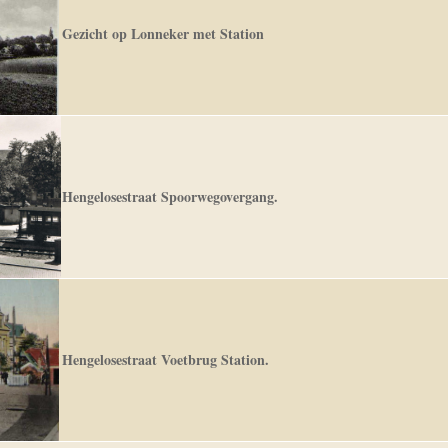
Gezicht op Lonneker met Station
Hengelosestraat Spoorwegovergang.
Hengelosestraat Voetbrug Station.