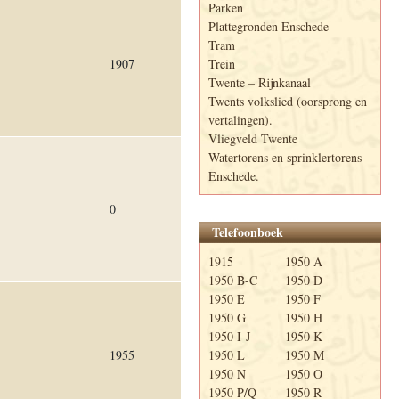
Parken
Plattegronden Enschede
Tram
Trein
1907
Twente – Rijnkanaal
Twents volkslied (oorsprong en
vertalingen).
Vliegveld Twente
Watertorens en sprinklertorens
Enschede.
0
Telefoonboek
1915
1950 A
1950 B-C
1950 D
1950 E
1950 F
1950 G
1950 H
1950 I-J
1950 K
1955
1950 L
1950 M
1950 N
1950 O
1950 P/Q
1950 R