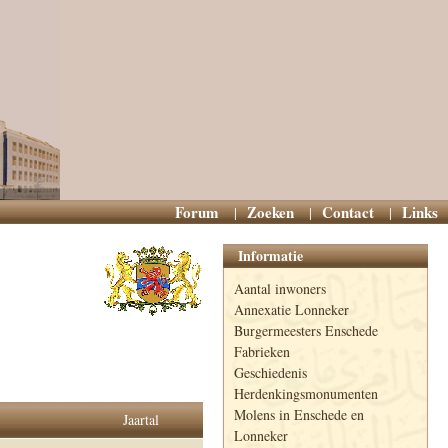
Forum
Zoeken
Contact
Links
Informatie
Aantal inwoners
Annexatie Lonneker
Burgermeesters Enschede
Fabrieken
Geschiedenis
Herdenkingsmonumenten
Molens in Enschede en
Jaartal
Lonneker