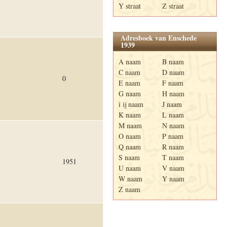
Y straat
Z straat
Adresboek van Enschede
1939
A naam
B naam
C naam
D naam
0
E naam
F naam
G naam
H naam
i ij naam
J naam
K naam
L naam
M naam
N naam
O naam
P naam
Q naam
R naam
S naam
T naam
1951
U naam
V naam
W naam
Y naam
Z naam