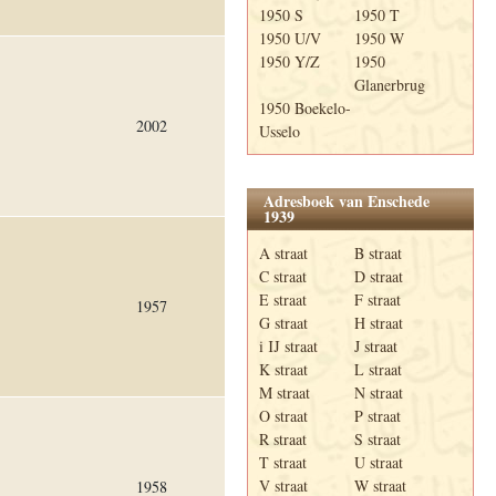
1950 S
1950 T
1950 U/V
1950 W
1950 Y/Z
1950
Glanerbrug
1950 Boekelo-
2002
Usselo
Adresboek van Enschede
1939
A straat
B straat
C straat
D straat
E straat
F straat
1957
G straat
H straat
i IJ straat
J straat
K straat
L straat
M straat
N straat
O straat
P straat
R straat
S straat
T straat
U straat
V straat
W straat
1958