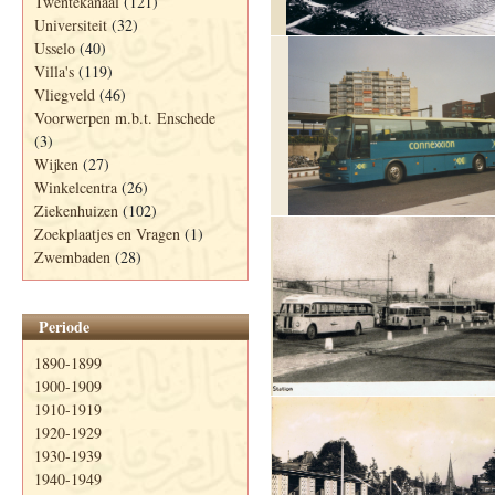
Twentekanaal
(121)
Universiteit
(32)
Usselo
(40)
Villa's
(119)
Vliegveld
(46)
Voorwerpen m.b.t. Enschede
(3)
Wijken
(27)
Winkelcentra
(26)
Ziekenhuizen
(102)
Zoekplaatjes en Vragen
(1)
Zwembaden
(28)
Periode
1890-1899
1900-1909
1910-1919
1920-1929
1930-1939
1940-1949