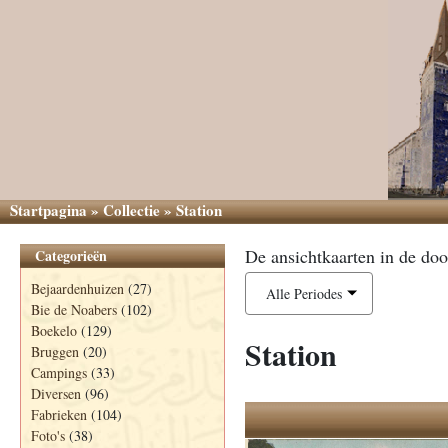
Startpagina
»
Collectie
»
Station
De ansichtkaarten in de doo
Categorieën
Bejaardenhuizen
(27)
Alle Periodes
Bie de Noabers
(102)
Boekelo
(129)
Station
Bruggen
(20)
Campings
(33)
Diversen
(96)
Fabrieken
(104)
Foto's
(38)