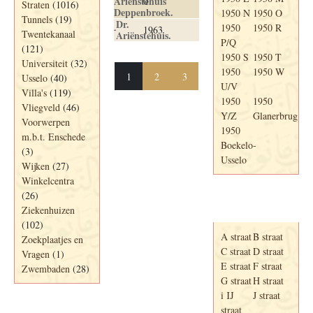
Arienstehuis
0
Straten
(1016)
Deppenbroek.
1950 N
1950 O
Tunnels
(19)
Dr.
1950
1950 R
1963
Twentekanaal
Ariënstehuis.
P/Q
(121)
1950 S
1950 T
Universiteit
(32)
1950
1950 W
1
2
3
Usselo
(40)
U/V
Villa's
(119)
1950
1950
Vliegveld
(46)
Y/Z
Glanerbrug
Voorwerpen
1950
m.b.t. Enschede
Boekelo-
(3)
Usselo
Wijken
(27)
Winkelcentra
(26)
Adresboek van
Ziekenhuizen
Enschede 1939
(102)
A straat
B straat
Zoekplaatjes en
C straat
D straat
Vragen
(1)
E straat
F straat
Zwembaden
(28)
G straat
H straat
i IJ
J straat
straat
Periode