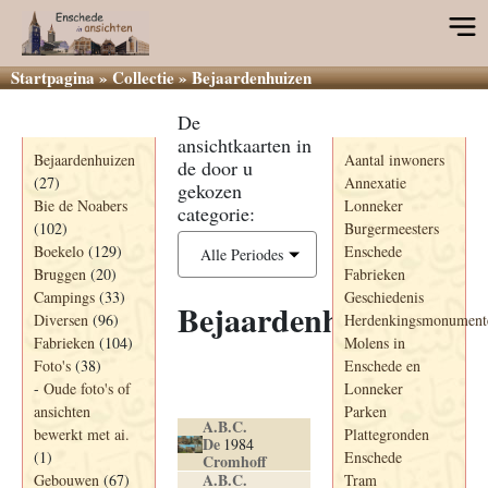
Startpagina
»
Collectie
»
Bejaardenhuizen
De
Categorieën
Informatie
ansichtkaarten in
Bejaardenhuizen
Aantal inwoners
de door u
(27)
Annexatie
gekozen
Bie de Noabers
Lonneker
categorie:
(102)
Burgermeesters
Boekelo
(129)
Enschede
Alle Periodes
Bruggen
(20)
Fabrieken
Campings
(33)
Geschiedenis
Bejaardenhuizen
Diversen
(96)
Herdenkingsmonument
Fabrieken
(104)
Molens in
Foto's
(38)
Enschede en
Ansichtkaart
-
Oude foto's of
Lonneker
Jaartal
Titel+
ansichten
Parken
A.B.C.
bewerkt met ai.
Plattegronden
De
1984
(1)
Enschede
Cromhoff
A.B.C.
Gebouwen
(67)
Tram