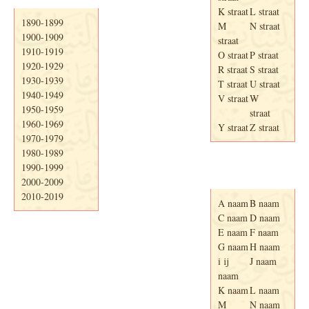
K straat
L straat
1890-1899
M
N straat
1900-1909
straat
1910-1919
O straat
P straat
1920-1929
R straat
S straat
1930-1939
T straat
U straat
1940-1949
V straat
W
1950-1959
straat
1960-1969
Y straat
Z straat
1970-1979
1980-1989
1990-1999
Adresboek van
Enschede 1939
2000-2009
2010-2019
A naam
B naam
C naam
D naam
E naam
F naam
G naam
H naam
i ij
J naam
naam
K naam
L naam
M
N naam