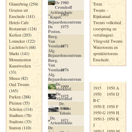
De
1980
Glanerbrug
(254)
Trein
Cromhoff
Groeten uit
Twente –
Ariënstehuis
1963
Enschede
(141)
Rijnkanaal
Kapel.
Bejaardencentrum
Hotels Cafe
Twents volkslied
De
1975
Restaurant
(124)
(oorsprong en
Posten.
Kerken
(203)
vertalingen).
Burg.
Van
Lonneker
(122)
Vliegveld Twente
Veenlaan
1971
Luchtfoto's
(68)
Watertorens en
Alg.
Markt
(141)
sprinklertorens
Bejaardencentrum
Monumenten
Enschede.
Burg.
Van
Kunstwerken
Veenlaan
1976
(33)
Alg.
Telefoonboek
Musea
(82)
Bejaardencentrum
De
Oud Twente
1999
1915
1950 A
bleekhof.
(165)
De
1950
1950 D
1975
Parken
(288)
Merelhof
B-C
Pleinen
(55)
Dr.
1950 E
1950 F
Ariëns
1960
Scholen
(114)
Tehuis
1950 G
1950 H
Stadhuis
(78)
Dr.
1950 I-
1950 K
1971
Stadions
(33)
Arienstehuis
J
Dr.
Station
(110)
1950 L
1950 M