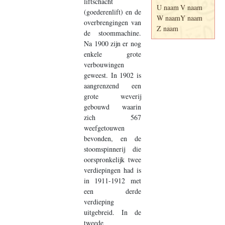
liftschacht
U naam
V naam
(goederenlift) en de
W naam
Y naam
overbrengingen van
Z naam
de stoommachine.
Na 1900 zijn er nog
enkele grote
verbouwingen
geweest. In 1902 is
aangrenzend een
grote weverij
gebouwd waarin
zich 567
weefgetouwen
bevonden, en de
stoomspinnerij die
oorspronkelijk twee
verdiepingen had is
in 1911-1912 met
een derde
verdieping
uitgebreid. In de
tweede