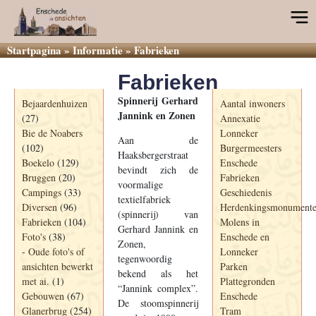
Startpagina
»
Informatie
»
Fabrieken
Fabrieken
Categorieën
Informatie
Spinnerij Gerhard
Bejaardenhuizen
Aantal inwoners
Jannink en Zonen
(27)
Annexatie
Bie de Noabers
Lonneker
Aan de
(102)
Burgermeesters
Haaksbergerstraat
Boekelo
(129)
Enschede
bevindt zich de
Bruggen
(20)
Fabrieken
voormalige
Campings
(33)
Geschiedenis
textielfabriek
Diversen
(96)
Herdenkingsmonument
(spinnerij) van
Fabrieken
(104)
Molens in
Gerhard Jannink en
Foto's
(38)
Enschede en
Zonen,
-
Oude foto's of
Lonneker
tegenwoordig
ansichten bewerkt
Parken
bekend als het
met ai.
(1)
Plattegronden
“Jannink complex”.
Gebouwen
(67)
Enschede
De stoomspinnerij
Glanerbrug
(254)
Tram