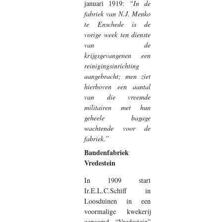
januari 1919:
“In de
fabriek van N.J. Menko
te Enschede is de
vorige week ten dienste
van de
krijgsgevangenen een
reinigingsinrichting
aangebracht; men ziet
hierboven een aantal
van die vreemde
militairen met hun
geheele bagage
wachtende voor de
fabriek.”
Bandenfabriek
Vredestein
In 1909 start
Ir.E.L.C.Schiff in
Loosduinen in een
voormalige kwekerij
genaamd “Vredestein”