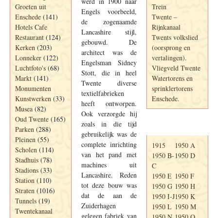
werd in 1900 naar
Groeten uit
Trein
Engels voorbeeld,
Enschede
(141)
Twente –
de zogenaamde
Hotels Cafe
Rijnkanaal
Lancashire stijl,
Restaurant
(124)
Twents volkslied
gebouwd. De
Kerken
(203)
(oorsprong en
architect was de
Lonneker
(122)
vertalingen).
Engelsman Sidney
Luchtfoto's
(68)
Vliegveld Twente
Stott, die in heel
Markt
(141)
Watertorens en
Twente diverse
Monumenten
sprinklertorens
textielfabrieken
Kunstwerken
(33)
Enschede.
heeft ontworpen.
Musea
(82)
Ook verzorgde hij
Oud Twente
(165)
zoals in die tijd
Telefoonboek
Parken
(288)
gebruikelijk was de
Pleinen
(55)
complete inrichting
1915
1950 A
Scholen
(114)
van het pand met
1950 B-
1950 D
Stadhuis
(78)
machines uit
C
Stadions
(33)
Lancashire. Reden
1950 E
1950 F
Station
(110)
tot deze bouw was
1950 G
1950 H
Straten
(1016)
dat de aan de
1950 I-J
1950 K
Tunnels
(19)
Zuiderhagen
1950 L
1950 M
Twentekanaal
gelegen fabriek van
1950 N
1950 O