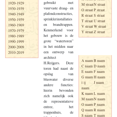
gebruikt met
1920-1929
M straat
N straat
vuurvaste draag- en
1930-1939
O straat
P straat
plafondconstructies,
1940-1949
R straat
S straat
sprinklerinstallaties
1950-1959
T straat
U straat
en brandtrappen.
1960-1969
V straat
W straat
Kenmerkend voor
1970-1979
Y straat
Z straat
het gebouw is de
1980-1989
grote “watertoren”
1990-1999
in het midden naar
2000-2009
Adresboek van
Enschede 1939
een ontwerp van
2010-2019
architect
A naam
B naam
H.Reijgers. Deze
C naam
D naam
toren had naast de
E naam
F naam
opslag van
G naam
H naam
bluswater diverse
i ij
J naam
andere functies:
naam
hierin bevonden
K naam
L naam
zich namelijk ook
M naam
N naam
de representatieve
O naam
P naam
entree, het
Q naam
R naam
trappenhuis, de
S naam
T naam