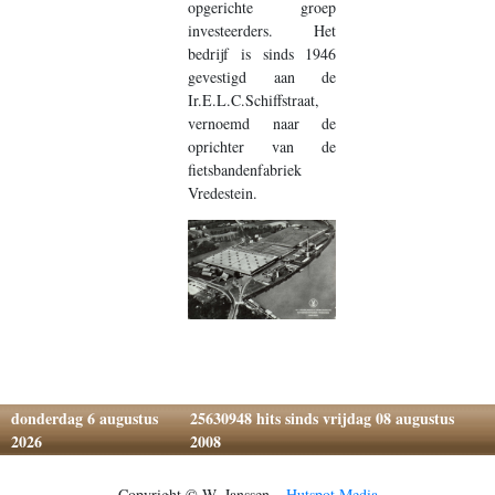
opgerichte groep
investeerders. Het
bedrijf is sinds 1946
gevestigd aan de
Ir.E.L.C.Schiffstraat,
vernoemd naar de
oprichter van de
fietsbandenfabriek
Vredestein.
donderdag 6 augustus
25630948
hits sinds vrijdag 08 augustus
2026
2008
Copyright © W. Janssen –
Hutspot Media