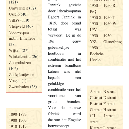
(121)
Jannink, gesticht
1950
1950 R
Universiteit
(32)
door lakenkoopman
P/Q
Usselo
(40)
Egbert Jannink in
1950 S
1950 T
Villa's
(119)
1819, door brand
1950
1950 W
Vliegveld
(46)
totaal was
U/V
Voorwerpen
verwoest. De in de
1950
1950
m.b.t. Enschede
19e eeuw
Y/Z
Glanerbrug
(3)
gebruikelijke
1950
Wijken
(27)
houtbouw in
Boekelo-
Winkelcentra
(26)
combinatie met het
Usselo
Ziekenhuizen
extreem brandbare
(102)
katoen was niet
Zoekplaatjes en
bepaald een
Adresboek van
Vragen
(1)
Enschede 1939
gelukkige
Zwembaden
(28)
combinatie voor het
A straat
B straat
voorkomen van
C straat
D straat
grote branden.
E straat
F straat
Periode
Voor de nieuwe
G straat
H straat
fabriek werd
1890-1899
i IJ
J straat
daarom het Engelse
1900-1909
straat
bouwconcept
1910-1919
K straat
L straat