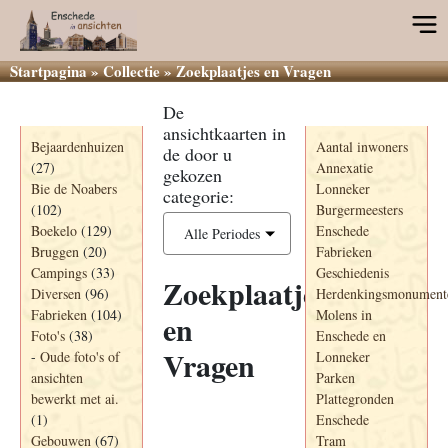
Startpagina
»
Collectie
»
Zoekplaatjes en Vragen
De
Categorieën
Informatie
ansichtkaarten in
Bejaardenhuizen
Aantal inwoners
de door u
(27)
Annexatie
gekozen
Bie de Noabers
Lonneker
categorie:
(102)
Burgermeesters
Boekelo
(129)
Enschede
Alle Periodes
Bruggen
(20)
Fabrieken
Campings
(33)
Geschiedenis
Zoekplaatjes
Diversen
(96)
Herdenkingsmonument
Fabrieken
(104)
Molens in
en
Foto's
(38)
Enschede en
Vragen
-
Oude foto's of
Lonneker
ansichten
Parken
bewerkt met ai.
Plattegronden
(1)
Enschede
Ansichtkaart
Jaartal
Gebouwen
(67)
Titel+
Tram