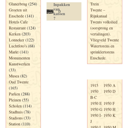
Glanerbrug
(254)
Trein
Inpakken
van
Groeten uit
Twente –
0
katoen
Enschede
(141)
Rijnkanaal
?
Hotels Cafe
Twents volkslied
Restaurant
(124)
(oorsprong en
Kerken
(203)
vertalingen).
Lonneker
(122)
Vliegveld Twente
Luchtfoto's
(68)
Watertorens en
Markt
(141)
sprinklertorens
Monumenten
Enschede.
Kunstwerken
(33)
Telefoonboek
Musea
(82)
Oud Twente
1915
1950 A
(165)
1950
1950 D
Parken
(288)
B-C
Pleinen
(55)
1950 E
1950 F
Scholen
(114)
1950 G
1950 H
Stadhuis
(78)
1950 I-
1950 K
Stadions
(33)
J
Station
(110)
1950 L
1950 M