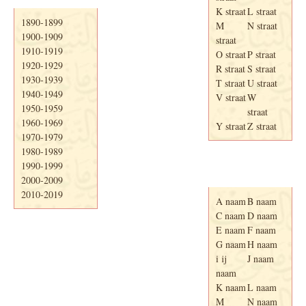
K straat
L straat
1890-1899
M
N straat
1900-1909
straat
1910-1919
O straat
P straat
1920-1929
R straat
S straat
1930-1939
T straat
U straat
1940-1949
V straat
W
1950-1959
straat
1960-1969
Y straat
Z straat
1970-1979
1980-1989
1990-1999
Adresboek van
Enschede 1939
2000-2009
2010-2019
A naam
B naam
C naam
D naam
E naam
F naam
G naam
H naam
i ij
J naam
naam
K naam
L naam
M
N naam