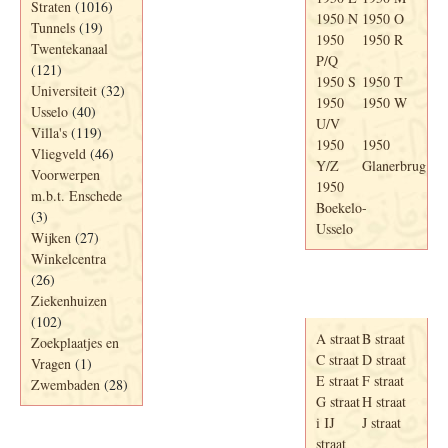
Straten
(1016)
1950 N
1950 O
Tunnels
(19)
1950
1950 R
Twentekanaal
P/Q
(121)
1950 S
1950 T
Universiteit
(32)
1950
1950 W
Usselo
(40)
U/V
Villa's
(119)
1950
1950
Vliegveld
(46)
Y/Z
Glanerbrug
Voorwerpen
1950
m.b.t. Enschede
Boekelo-
(3)
Usselo
Wijken
(27)
Winkelcentra
(26)
Adresboek van
Ziekenhuizen
Enschede 1939
(102)
A straat
B straat
Zoekplaatjes en
C straat
D straat
Vragen
(1)
E straat
F straat
Zwembaden
(28)
G straat
H straat
i IJ
J straat
straat
Periode