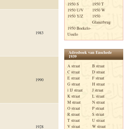
1950 S
1950 T
1950 U/V
1950 W
1950 Y/Z
1950
Glanerbrug
1950 Boekelo-
1983
Usselo
Adresboek van Enschede
1939
A straat
B straat
C straat
D straat
E straat
F straat
1990
G straat
H straat
i IJ straat
J straat
K straat
L straat
M straat
N straat
O straat
P straat
R straat
S straat
T straat
U straat
V straat
W straat
1928