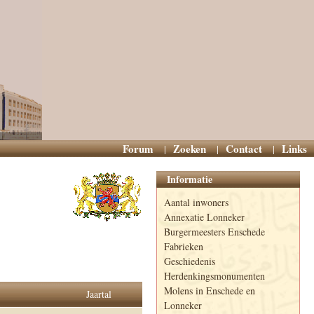
Forum
Zoeken
Contact
Links
Informatie
Aantal inwoners
Annexatie Lonneker
Burgermeesters Enschede
Fabrieken
Geschiedenis
Herdenkingsmonumenten
Molens in Enschede en
Jaartal
Lonneker