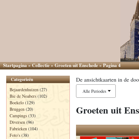
Startpagina
»
Collectie
»
Groeten uit Enschede
»
Pagina 4
De ansichtkaarten in de doo
Categorieën
Bejaardenhuizen
(27)
Alle Periodes
Bie de Noabers
(102)
Boekelo
(129)
Groeten uit En
Bruggen
(20)
Campings
(33)
Diversen
(96)
Fabrieken
(104)
Foto's
(38)