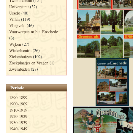
Twentekanaal
(121)
Universiteit
(32)
Usselo
(40)
Villa's
(119)
Vliegveld
(46)
Voorwerpen m.b.t. Enschede
(3)
Wijken
(27)
Winkelcentra
(26)
Ziekenhuizen
(102)
Zoekplaatjes en Vragen
(1)
Zwembaden
(28)
Periode
1890-1899
1900-1909
1910-1919
1920-1929
1930-1939
1940-1949