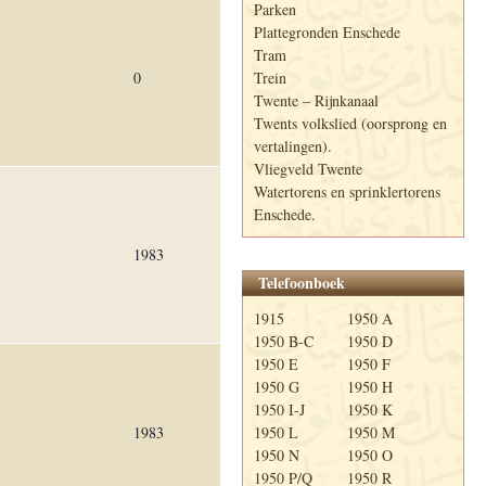
Parken
Plattegronden Enschede
Tram
Trein
0
Twente – Rijnkanaal
Twents volkslied (oorsprong en
vertalingen).
Vliegveld Twente
Watertorens en sprinklertorens
Enschede.
1983
Telefoonboek
1915
1950 A
1950 B-C
1950 D
1950 E
1950 F
1950 G
1950 H
1950 I-J
1950 K
1983
1950 L
1950 M
1950 N
1950 O
1950 P/Q
1950 R