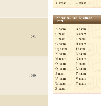
Y straat
Z straat
Adresboek van Enschede
1939
A naam
B naam
C naam
D naam
1963
E naam
F naam
G naam
H naam
i ij naam
J naam
K naam
L naam
M naam
N naam
O naam
P naam
Q naam
R naam
S naam
T naam
1960
U naam
V naam
W naam
Y naam
Z naam