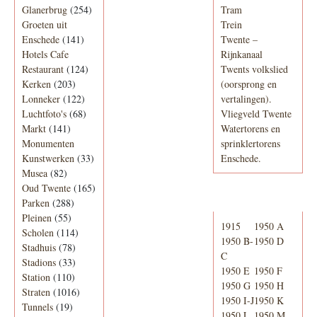
Glanerbrug
(254)
Tram
Groeten uit
Trein
Enschede
(141)
Twente –
Hotels Cafe
Rijnkanaal
Restaurant
(124)
Twents volkslied
Kerken
(203)
(oorsprong en
Lonneker
(122)
vertalingen).
Luchtfoto's
(68)
Vliegveld Twente
Markt
(141)
Watertorens en
Monumenten
sprinklertorens
Kunstwerken
(33)
Enschede.
Musea
(82)
Oud Twente
(165)
Telefoonboek
Parken
(288)
Pleinen
(55)
1915
1950 A
Scholen
(114)
1950 B-
1950 D
Stadhuis
(78)
C
Stadions
(33)
1950 E
1950 F
Station
(110)
1950 G
1950 H
Straten
(1016)
1950 I-J
1950 K
Tunnels
(19)
1950 L
1950 M