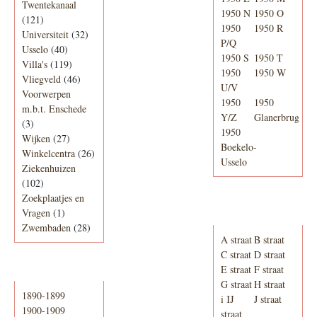
Twentekanaal
1950 N
1950 O
(121)
1950
1950 R
Universiteit
(32)
P/Q
Usselo
(40)
1950 S
1950 T
Villa's
(119)
1950
1950 W
Vliegveld
(46)
U/V
Voorwerpen
1950
1950
m.b.t. Enschede
Y/Z
Glanerbrug
(3)
1950
Wijken
(27)
Boekelo-
Winkelcentra
(26)
Usselo
Ziekenhuizen
(102)
Zoekplaatjes en
Adresboek van
Vragen
(1)
Enschede 1939
Zwembaden
(28)
A straat
B straat
C straat
D straat
E straat
F straat
Periode
G straat
H straat
1890-1899
i IJ
J straat
1900-1909
straat