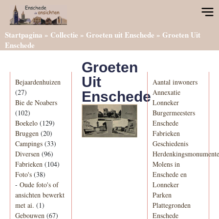
Startpagina
»
Collectie
»
Groeten uit Enschede
»
Groeten Uit
Enschede
Groeten
Categorieën
Informatie
Uit
Bejaardenhuizen
Aantal inwoners
(27)
Annexatie
Enschede
Bie de Noabers
Lonneker
(102)
Burgermeesters
Boekelo
(129)
Enschede
Bruggen
(20)
Fabrieken
Campings
(33)
Geschiedenis
Diversen
(96)
Herdenkingsmonument
Fabrieken
(104)
Molens in
Foto's
(38)
Enschede en
-
Oude foto's of
Lonneker
ansichten bewerkt
Parken
met ai.
(1)
Plattegronden
Gebouwen
(67)
Enschede