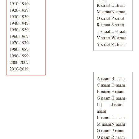
1910-1919
K straat
L straat
1920-1929
M straat
N straat
1930-1939
O straat
P straat
1940-1949
R straat
S straat
1950-1959
T straat
U straat
1960-1969
V straat
W straat
1970-1979
Y straat
Z straat
1980-1989
1990-1999
2000-2009
Adresboek van
Enschede 1939
2010-2019
A naam
B naam
C naam
D naam
E naam
F naam
G naam
H naam
i ij
J naam
naam
K naam
L naam
M naam
N naam
O naam
P naam
Q naam
R naam