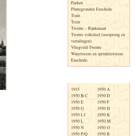
Parken
Plattegronden Enschede
Tram
Trein
Twente – Rijnkanaal
Twents volkslied (oorsprong en
vertalingen).
Vliegveld Twente
Watertorens en sprinklertorens
Enschede.
Telefoonboek
1915
1950 A
1950 B-C
1950 D
1950 E
1950 F
1950 G
1950 H
1950 I-J
1950 K
1950 L
1950 M
1950 N
1950 O
1950 P/Q
1950 R