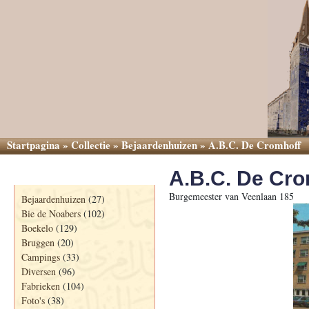
Startpagina
»
Collectie
»
Bejaardenhuizen
»
A.B.C. De Cromhoff
A.B.C. De Cro
Categorieën
Burgemeester van Veenlaan 185
Bejaardenhuizen
(27)
Bie de Noabers
(102)
Boekelo
(129)
Bruggen
(20)
Campings
(33)
Diversen
(96)
Fabrieken
(104)
Foto's
(38)