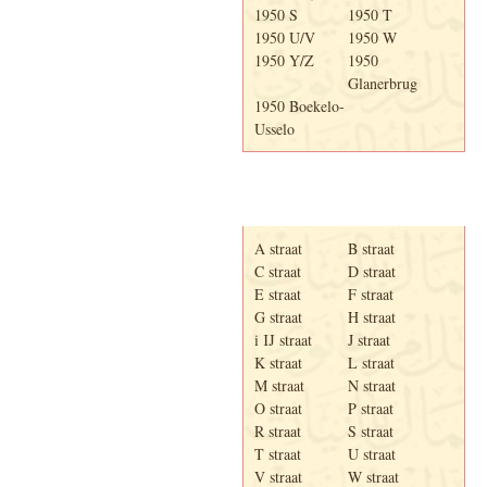
1950 S
1950 T
1950 U/V
1950 W
1950 Y/Z
1950
Glanerbrug
1950 Boekelo-
Usselo
Adresboek van Enschede
1939
A straat
B straat
C straat
D straat
E straat
F straat
G straat
H straat
i IJ straat
J straat
K straat
L straat
M straat
N straat
O straat
P straat
R straat
S straat
T straat
U straat
V straat
W straat