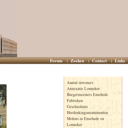
Forum
Zoeken
Contact
Links
Informatie
Aantal inwoners
Annexatie Lonneker
Burgermeesters Enschede
Fabrieken
Geschiedenis
Herdenkingsmonumenten
Molens in Enschede en
Lonneker