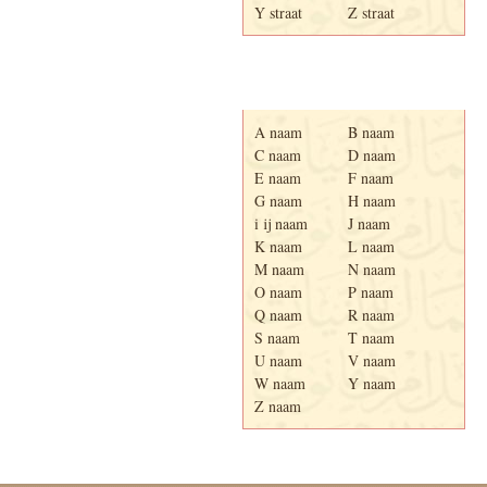
Y straat
Z straat
Adresboek van Enschede
1939
A naam
B naam
C naam
D naam
E naam
F naam
G naam
H naam
i ij naam
J naam
K naam
L naam
M naam
N naam
O naam
P naam
Q naam
R naam
S naam
T naam
U naam
V naam
W naam
Y naam
Z naam