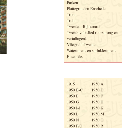
Parken
Plattegronden Enschede
Tram
Trein
Twente – Rijnkanaal
Twents volkslied (oorsprong en
vertalingen).
Vliegveld Twente
Watertorens en sprinklertorens
Enschede.
Telefoonboek
1915
1950 A
1950 B-C
1950 D
1950 E
1950 F
1950 G
1950 H
1950 I-J
1950 K
1950 L
1950 M
1950 N
1950 O
1950 P/Q
1950 R