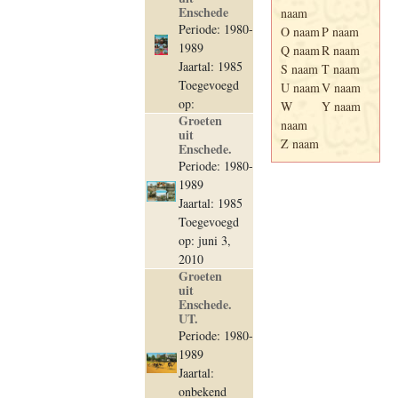
Enschede
naam
Periode: 1980-
O naam
P naam
1989
Q naam
R naam
Jaartal: 1985
S naam
T naam
Toegevoegd
U naam
V naam
op:
W
Y naam
Groeten
naam
uit
Z naam
Enschede.
Periode: 1980-
1989
Jaartal: 1985
Toegevoegd
op: juni 3,
2010
Groeten
uit
Enschede.
UT.
Periode: 1980-
1989
Jaartal:
onbekend