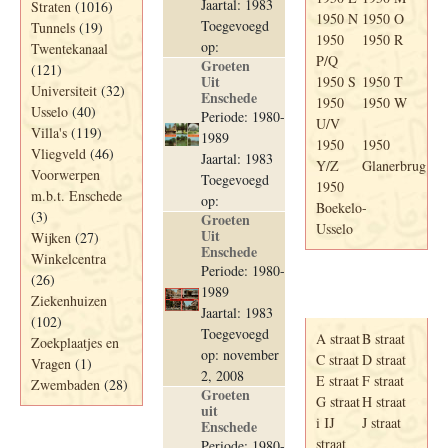
Jaartal: 1983
Straten
(1016)
1950 N
1950 O
Toegevoegd
Tunnels
(19)
1950
1950 R
op:
Twentekanaal
P/Q
Groeten
(121)
Uit
1950 S
1950 T
Universiteit
(32)
Enschede
1950
1950 W
Usselo
(40)
Periode: 1980-
U/V
Villa's
(119)
1989
1950
1950
Vliegveld
(46)
Jaartal: 1983
Y/Z
Glanerbrug
Voorwerpen
Toegevoegd
1950
m.b.t. Enschede
op:
Boekelo-
(3)
Groeten
Usselo
Uit
Wijken
(27)
Enschede
Winkelcentra
Periode: 1980-
(26)
Adresboek van
1989
Ziekenhuizen
Enschede 1939
Jaartal: 1983
(102)
Toegevoegd
A straat
B straat
Zoekplaatjes en
op: november
C straat
D straat
Vragen
(1)
2, 2008
E straat
F straat
Zwembaden
(28)
Groeten
G straat
H straat
uit
i IJ
J straat
Enschede
straat
Periode: 1980-
Periode