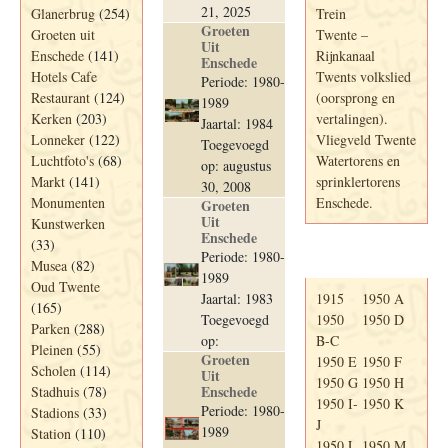
21, 2025
Glanerbrug
(254)
Trein
Groeten
Groeten uit
Twente –
Uit
Enschede
(141)
Rijnkanaal
Enschede
Hotels Cafe
Twents volkslied
Periode: 1980-
Restaurant
(124)
(oorsprong en
1989
Kerken
(203)
vertalingen).
Jaartal: 1984
Lonneker
(122)
Vliegveld Twente
Toegevoegd
Luchtfoto's
(68)
Watertorens en
op: augustus
Markt
(141)
sprinklertorens
30, 2008
Monumenten
Enschede.
Groeten
Uit
Kunstwerken
Enschede
(33)
Periode: 1980-
Telefoonboek
Musea
(82)
1989
Oud Twente
Jaartal: 1983
1915
1950 A
(165)
Toegevoegd
1950
1950 D
Parken
(288)
op:
B-C
Pleinen
(55)
Groeten
1950 E
1950 F
Scholen
(114)
Uit
1950 G
1950 H
Enschede
Stadhuis
(78)
1950 I-
1950 K
Periode: 1980-
Stadions
(33)
J
1989
Station
(110)
1950 L
1950 M