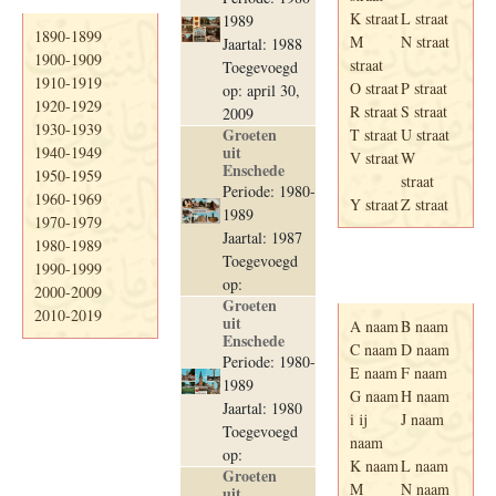
K straat
L straat
1989
1890-1899
M
N straat
Jaartal: 1988
1900-1909
straat
Toegevoegd
1910-1919
O straat
P straat
op: april 30,
1920-1929
R straat
S straat
2009
1930-1939
Groeten
T straat
U straat
uit
1940-1949
V straat
W
Enschede
1950-1959
straat
Periode: 1980-
1960-1969
Y straat
Z straat
1989
1970-1979
Jaartal: 1987
1980-1989
Toegevoegd
1990-1999
Adresboek van
op:
Enschede 1939
2000-2009
Groeten
2010-2019
uit
A naam
B naam
Enschede
C naam
D naam
Periode: 1980-
E naam
F naam
1989
G naam
H naam
Jaartal: 1980
i ij
J naam
Toegevoegd
naam
op:
K naam
L naam
Groeten
M
N naam
uit