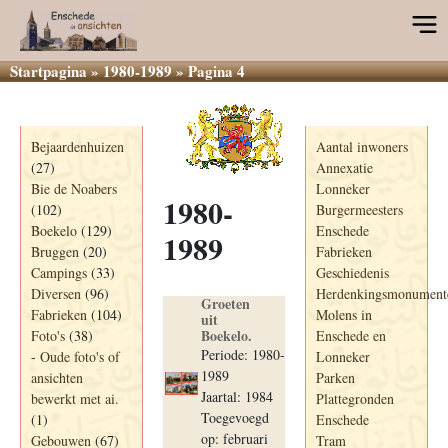
Startpagina
»
1980-1989
»
Pagina 4
Categorieën
Informatie
Bejaardenhuizen
Aantal inwoners
(27)
Annexatie
Bie de Noabers
Lonneker
1980-
(102)
Burgermeesters
Boekelo
(129)
Enschede
1989
Bruggen
(20)
Fabrieken
Campings
(33)
Geschiedenis
Diversen
(96)
Herdenkingsmonument
Groeten
Fabrieken
(104)
Molens in
uit
Boekelo.
Foto's
(38)
Enschede en
Periode: 1980-
-
Oude foto's of
Lonneker
1989
ansichten
Parken
Jaartal: 1984
bewerkt met ai.
Plattegronden
Toegevoegd
(1)
Enschede
op: februari
Gebouwen
(67)
Tram