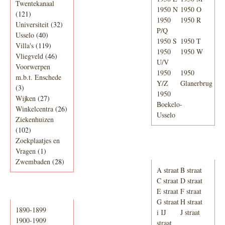
Twentekanaal
1950 N
1950 O
(121)
1950
1950 R
Universiteit
(32)
P/Q
Usselo
(40)
1950 S
1950 T
Villa's
(119)
1950
1950 W
Vliegveld
(46)
U/V
Voorwerpen
1950
1950
m.b.t. Enschede
Y/Z
Glanerbrug
(3)
1950
Wijken
(27)
Boekelo-
Winkelcentra
(26)
Usselo
Ziekenhuizen
(102)
Zoekplaatjes en
Adresboek van
Vragen
(1)
Enschede 1939
Zwembaden
(28)
A straat
B straat
C straat
D straat
E straat
F straat
Periode
G straat
H straat
1890-1899
i IJ
J straat
1900-1909
straat