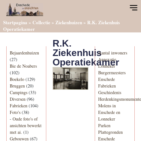
Startpagina
»
Collectie
»
Ziekenhuizen
»
R.K. Ziekenhuis
Operatiekamer
R.K.
Categorieën
Informatie
Ziekenhuis
Bejaardenhuizen
Aantal inwoners
(27)
Annexatie
Operatiekamer
Bie de Noabers
Lonneker
(102)
Burgermeesters
Boekelo
(129)
Enschede
Bruggen
(20)
Fabrieken
Campings
(33)
Geschiedenis
Diversen
(96)
Herdenkingsmonument
Fabrieken
(104)
Molens in
Foto's
(38)
Enschede en
-
Oude foto's of
Lonneker
ansichten bewerkt
Parken
met ai.
(1)
Plattegronden
Gebouwen
(67)
Enschede