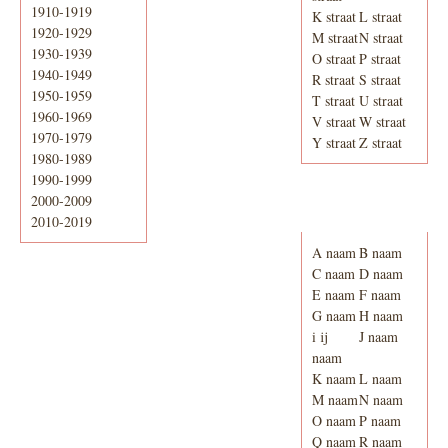
1910-1919
K straat
L straat
1920-1929
M straat
N straat
1930-1939
O straat
P straat
1940-1949
R straat
S straat
1950-1959
T straat
U straat
1960-1969
V straat
W straat
1970-1979
Y straat
Z straat
1980-1989
1990-1999
2000-2009
Adresboek van
Enschede 1939
2010-2019
A naam
B naam
C naam
D naam
E naam
F naam
G naam
H naam
i ij
J naam
naam
K naam
L naam
M naam
N naam
O naam
P naam
Q naam
R naam