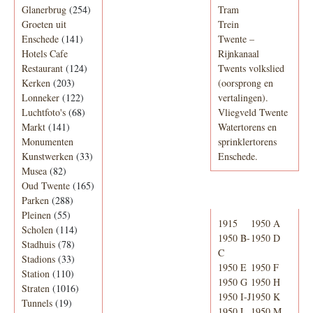
Glanerbrug
(254)
Tram
Groeten uit
Trein
Enschede
(141)
Twente –
Hotels Cafe
Rijnkanaal
Restaurant
(124)
Twents volkslied
Kerken
(203)
(oorsprong en
Lonneker
(122)
vertalingen).
Luchtfoto's
(68)
Vliegveld Twente
Markt
(141)
Watertorens en
Monumenten
sprinklertorens
Kunstwerken
(33)
Enschede.
Musea
(82)
Oud Twente
(165)
Telefoonboek
Parken
(288)
Pleinen
(55)
1915
1950 A
Scholen
(114)
1950 B-
1950 D
Stadhuis
(78)
C
Stadions
(33)
1950 E
1950 F
Station
(110)
1950 G
1950 H
Straten
(1016)
1950 I-J
1950 K
Tunnels
(19)
1950 L
1950 M