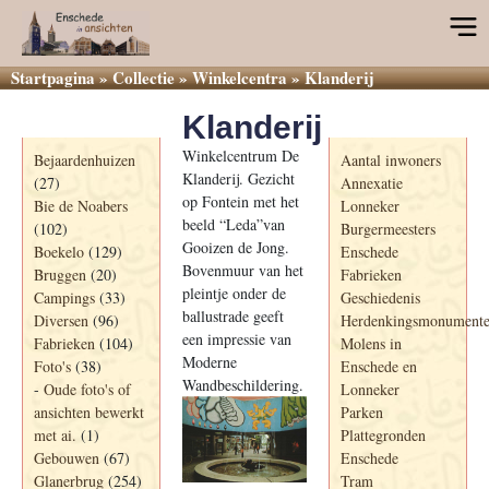
Startpagina
»
Collectie
»
Winkelcentra
»
Klanderij
Klanderij
Categorieën
Informatie
Winkelcentrum De
Bejaardenhuizen
Aantal inwoners
Klanderij. Gezicht
(27)
Annexatie
op Fontein met het
Bie de Noabers
Lonneker
beeld “Leda”van
(102)
Burgermeesters
Gooizen de Jong.
Boekelo
(129)
Enschede
Bovenmuur van het
Bruggen
(20)
Fabrieken
pleintje onder de
Campings
(33)
Geschiedenis
ballustrade geeft
Diversen
(96)
Herdenkingsmonument
een impressie van
Fabrieken
(104)
Molens in
Moderne
Foto's
(38)
Enschede en
Wandbeschildering.
-
Oude foto's of
Lonneker
ansichten bewerkt
Parken
met ai.
(1)
Plattegronden
Gebouwen
(67)
Enschede
Glanerbrug
(254)
Tram