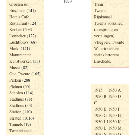
1979
Groeten uit
Trein
Enschede
(141)
Twente –
Hotels Cafe
Rijnkanaal
Restaurant
(124)
Twents volkslied
Kerken
(203)
(oorsprong en
Lonneker
(122)
vertalingen).
Luchtfoto's
(68)
Vliegveld Twente
Markt
(141)
Watertorens en
Monumenten
sprinklertorens
Kunstwerken
(33)
Enschede.
Musea
(82)
Oud Twente
(165)
Telefoonboek
Parken
(288)
Pleinen
(55)
1915
1950 A
Scholen
(114)
1950 B-
1950 D
Stadhuis
(78)
C
Stadions
(33)
1950 E
1950 F
Station
(110)
1950 G
1950 H
Straten
(1016)
1950 I-J
1950 K
Tunnels
(19)
1950 L
1950 M
Twentekanaal
1950 N
1950 O