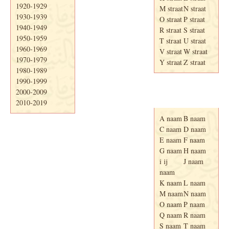
1920-1929
M straat
N straat
1930-1939
O straat
P straat
1940-1949
R straat
S straat
1950-1959
T straat
U straat
1960-1969
V straat
W straat
1970-1979
Y straat
Z straat
1980-1989
1990-1999
2000-2009
Adresboek van
Enschede 1939
2010-2019
A naam
B naam
C naam
D naam
E naam
F naam
G naam
H naam
i ij
J naam
naam
K naam
L naam
M naam
N naam
O naam
P naam
Q naam
R naam
S naam
T naam