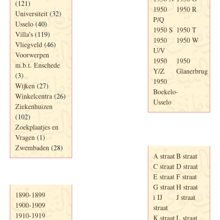
(121)
1950
1950 R
Universiteit
(32)
P/Q
Usselo
(40)
1950 S
1950 T
Villa's
(119)
1950
1950 W
Vliegveld
(46)
U/V
Voorwerpen
1950
1950
m.b.t. Enschede
Y/Z
Glanerbrug
(3)
1950
Wijken
(27)
Boekelo-
Winkelcentra
(26)
Usselo
Ziekenhuizen
(102)
Zoekplaatjes en
Adresboek van
Vragen
(1)
Enschede 1939
Zwembaden
(28)
A straat
B straat
C straat
D straat
E straat
F straat
Periode
G straat
H straat
1890-1899
i IJ
J straat
1900-1909
straat
1910-1919
K straat
L straat