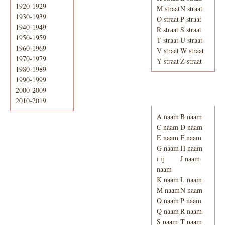
1920-1929
M straat
N straat
1930-1939
O straat
P straat
1940-1949
R straat
S straat
1950-1959
T straat
U straat
1960-1969
V straat
W straat
1970-1979
Y straat
Z straat
1980-1989
1990-1999
2000-2009
Adresboek van
Enschede 1939
2010-2019
A naam
B naam
C naam
D naam
E naam
F naam
G naam
H naam
i ij
J naam
naam
K naam
L naam
M naam
N naam
O naam
P naam
Q naam
R naam
S naam
T naam