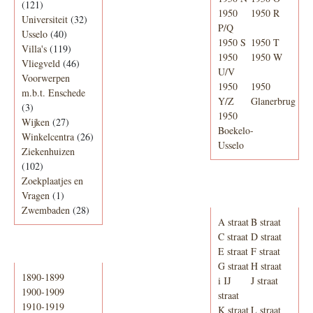
(121)
1950
1950 R
Universiteit
(32)
P/Q
Usselo
(40)
1950 S
1950 T
Villa's
(119)
1950
1950 W
Vliegveld
(46)
U/V
Voorwerpen
1950
1950
m.b.t. Enschede
Y/Z
Glanerbrug
(3)
1950
Wijken
(27)
Boekelo-
Winkelcentra
(26)
Usselo
Ziekenhuizen
(102)
Zoekplaatjes en
Adresboek van
Vragen
(1)
Enschede 1939
Zwembaden
(28)
A straat
B straat
C straat
D straat
E straat
F straat
Periode
G straat
H straat
1890-1899
i IJ
J straat
1900-1909
straat
1910-1919
K straat
L straat