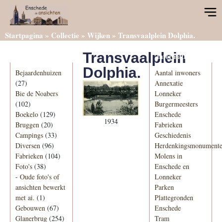
Startpagina
»
Collectie
»
Wijken
»
Transvaalplein Dolphia.
Transvaalplein
Categorieën
Informatie
Dolphia.
Bejaardenhuizen
Aantal inwoners
(27)
Annexatie
Bie de Noabers
Lonneker
(102)
Burgermeesters
Boekelo
(129)
Enschede
1934
Bruggen
(20)
Fabrieken
Campings
(33)
Geschiedenis
Diversen
(96)
Herdenkingsmonument
Fabrieken
(104)
Molens in
Foto's
(38)
Enschede en
-
Oude foto's of
Lonneker
ansichten bewerkt
Parken
met ai.
(1)
Plattegronden
Gebouwen
(67)
Enschede
Glanerbrug
(254)
Tram