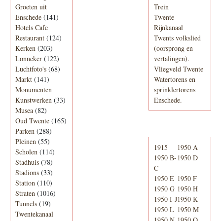
Groeten uit
Trein
Enschede
(141)
Twente –
Hotels Cafe
Rijnkanaal
Restaurant
(124)
Twents volkslied
Kerken
(203)
(oorsprong en
Lonneker
(122)
vertalingen).
Luchtfoto's
(68)
Vliegveld Twente
Markt
(141)
Watertorens en
Monumenten
sprinklertorens
Kunstwerken
(33)
Enschede.
Musea
(82)
Oud Twente
(165)
Telefoonboek
Parken
(288)
Pleinen
(55)
1915
1950 A
Scholen
(114)
1950 B-
1950 D
Stadhuis
(78)
C
Stadions
(33)
1950 E
1950 F
Station
(110)
1950 G
1950 H
Straten
(1016)
1950 I-J
1950 K
Tunnels
(19)
1950 L
1950 M
Twentekanaal
1950 N
1950 O