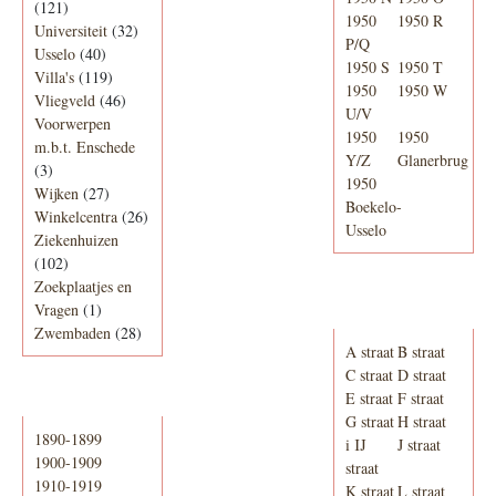
(121)
1950
1950 R
Universiteit
(32)
P/Q
Usselo
(40)
1950 S
1950 T
Villa's
(119)
1950
1950 W
Vliegveld
(46)
U/V
Voorwerpen
1950
1950
m.b.t. Enschede
Y/Z
Glanerbrug
(3)
1950
Wijken
(27)
Boekelo-
Winkelcentra
(26)
Usselo
Ziekenhuizen
(102)
Zoekplaatjes en
Adresboek van
Vragen
(1)
Enschede 1939
Zwembaden
(28)
A straat
B straat
C straat
D straat
E straat
F straat
Periode
G straat
H straat
1890-1899
i IJ
J straat
1900-1909
straat
1910-1919
K straat
L straat