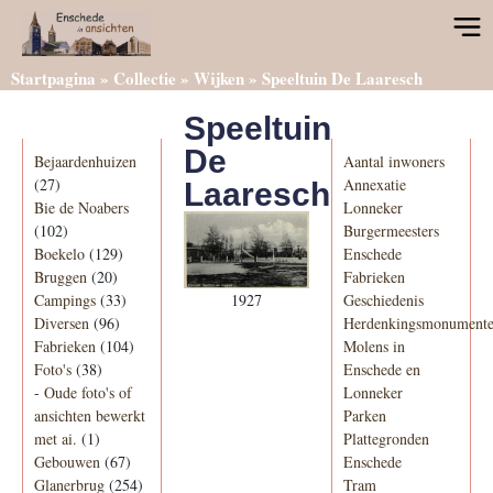
Startpagina
»
Collectie
»
Wijken
»
Speeltuin De Laaresch
Speeltuin
Categorieën
Informatie
De
Bejaardenhuizen
Aantal inwoners
(27)
Annexatie
Laaresch
Bie de Noabers
Lonneker
(102)
Burgermeesters
Boekelo
(129)
Enschede
Bruggen
(20)
Fabrieken
1927
Campings
(33)
Geschiedenis
Diversen
(96)
Herdenkingsmonument
Fabrieken
(104)
Molens in
Foto's
(38)
Enschede en
-
Oude foto's of
Lonneker
ansichten bewerkt
Parken
met ai.
(1)
Plattegronden
Gebouwen
(67)
Enschede
Glanerbrug
(254)
Tram