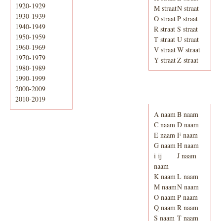
1920-1929
M straat
N straat
1930-1939
O straat
P straat
1940-1949
R straat
S straat
1950-1959
T straat
U straat
1960-1969
V straat
W straat
1970-1979
Y straat
Z straat
1980-1989
1990-1999
2000-2009
Adresboek van
Enschede 1939
2010-2019
A naam
B naam
C naam
D naam
E naam
F naam
G naam
H naam
i ij
J naam
naam
K naam
L naam
M naam
N naam
O naam
P naam
Q naam
R naam
S naam
T naam