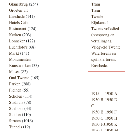
Glanerbrug
(254)
Tram
Groeten uit
Trein
Enschede
(141)
Twente –
Hotels Cafe
Rijnkanaal
Restaurant
(124)
Twents volkslied
Kerken
(203)
(oorsprong en
Lonneker
(122)
vertalingen).
Luchtfoto's
(68)
Vliegveld Twente
Markt
(141)
Watertorens en
Monumenten
sprinklertorens
Kunstwerken
(33)
Enschede.
Musea
(82)
Oud Twente
(165)
Telefoonboek
Parken
(288)
Pleinen
(55)
1915
1950 A
Scholen
(114)
1950 B-
1950 D
Stadhuis
(78)
C
Stadions
(33)
1950 E
1950 F
Station
(110)
1950 G
1950 H
Straten
(1016)
1950 I-J
1950 K
Tunnels
(19)
1950 L
1950 M