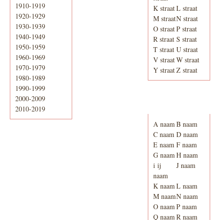
1910-1919
K straat
L straat
1920-1929
M straat
N straat
1930-1939
O straat
P straat
1940-1949
R straat
S straat
1950-1959
T straat
U straat
1960-1969
V straat
W straat
1970-1979
Y straat
Z straat
1980-1989
1990-1999
2000-2009
Adresboek van
Enschede 1939
2010-2019
A naam
B naam
C naam
D naam
E naam
F naam
G naam
H naam
i ij
J naam
naam
K naam
L naam
M naam
N naam
O naam
P naam
Q naam
R naam