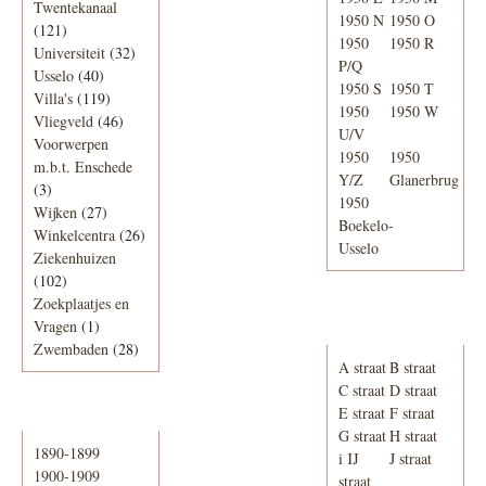
Twentekanaal
1950 N
1950 O
(121)
1950
1950 R
Universiteit
(32)
P/Q
Usselo
(40)
1950 S
1950 T
Villa's
(119)
1950
1950 W
Vliegveld
(46)
U/V
Voorwerpen
1950
1950
m.b.t. Enschede
Y/Z
Glanerbrug
(3)
1950
Wijken
(27)
Boekelo-
Winkelcentra
(26)
Usselo
Ziekenhuizen
(102)
Zoekplaatjes en
Adresboek van
Vragen
(1)
Enschede 1939
Zwembaden
(28)
A straat
B straat
C straat
D straat
E straat
F straat
Periode
G straat
H straat
1890-1899
i IJ
J straat
1900-1909
straat