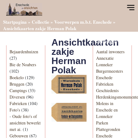
Startpagina
»
Collectie
»
Voorwerpen m.b.t. Enschede
»
Ansichtkaarten zakje Herman Polak
Ansichtkaarten
Categorieën
Informatie
zakje
Bejaardenhuizen
Aantal inwoners
(27)
Annexatie
Herman
Bie de Noabers
Lonneker
Polak
(102)
Burgermeesters
Boekelo
(129)
Enschede
Bruggen
(20)
Fabrieken
Campings
(33)
Geschiedenis
Diversen
(96)
Herdenkingsmonument
Fabrieken
(104)
Molens in
Foto's
(38)
Enschede en
-
Oude foto's of
Lonneker
ansichten bewerkt
Parken
met ai.
(1)
Plattegronden
Gebouwen
(67)
Enschede