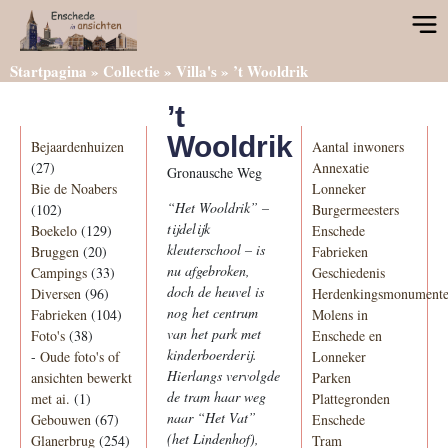
Startpagina
»
Collectie
»
Villa's
»
’t Wooldrik
’t
Categorieën
Informatie
Wooldrik
Bejaardenhuizen
Aantal inwoners
(27)
Annexatie
Gronausche Weg
Bie de Noabers
Lonneker
“Het Wooldrik” –
(102)
Burgermeesters
tijdelijk
Boekelo
(129)
Enschede
kleuterschool – is
Bruggen
(20)
Fabrieken
nu afgebroken,
Campings
(33)
Geschiedenis
doch de heuvel is
Diversen
(96)
Herdenkingsmonument
nog het centrum
Fabrieken
(104)
Molens in
van het park met
Foto's
(38)
Enschede en
kinderboerderij.
-
Oude foto's of
Lonneker
Hierlangs vervolgde
ansichten bewerkt
Parken
de tram haar weg
met ai.
(1)
Plattegronden
naar “Het Vat”
Gebouwen
(67)
Enschede
(het Lindenhof),
Glanerbrug
(254)
Tram