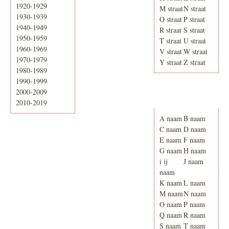
1920-1929
M straat
N straat
1930-1939
O straat
P straat
1940-1949
R straat
S straat
1950-1959
T straat
U straat
1960-1969
V straat
W straat
1970-1979
Y straat
Z straat
1980-1989
1990-1999
2000-2009
Adresboek van
Enschede 1939
2010-2019
A naam
B naam
C naam
D naam
E naam
F naam
G naam
H naam
i ij
J naam
naam
K naam
L naam
M naam
N naam
O naam
P naam
Q naam
R naam
S naam
T naam