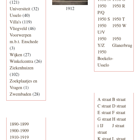
(121)
1950
1950 R
1912
Universiteit
(32)
P/Q
Usselo
(40)
1950 S
1950 T
Villa's
(119)
1950
1950 W
Vliegveld
(46)
U/V
Voorwerpen
1950
1950
m.b.t. Enschede
Y/Z
Glanerbrug
(3)
1950
Wijken
(27)
Boekelo-
Winkelcentra
(26)
Usselo
Ziekenhuizen
(102)
Zoekplaatjes en
Adresboek van
Vragen
(1)
Enschede 1939
Zwembaden
(28)
A straat
B straat
C straat
D straat
E straat
F straat
Periode
G straat
H straat
1890-1899
i IJ
J straat
1900-1909
straat
1910-1919
K straat
L straat