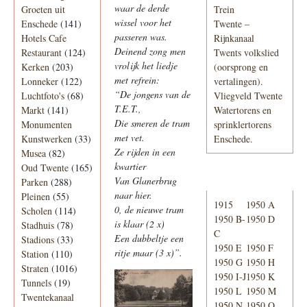
waar de derde
Groeten uit
Trein
wissel voor het
Enschede
(141)
Twente –
passeren was.
Hotels Cafe
Rijnkanaal
Deinend zong men
Restaurant
(124)
Twents volkslied
vrolijk het liedje
Kerken
(203)
(oorsprong en
met refrein:
Lonneker
(122)
vertalingen).
“De jongens van de
Luchtfoto's
(68)
Vliegveld Twente
T.E.T.,
Markt
(141)
Watertorens en
Die smeren de tram
Monumenten
sprinklertorens
met vet.
Kunstwerken
(33)
Enschede.
Ze rijden in een
Musea
(82)
kwartier
Oud Twente
(165)
Van Glanerbrug
Telefoonboek
Parken
(288)
naar hier.
Pleinen
(55)
1915
1950 A
0, de nieuwe tram
Scholen
(114)
1950 B-
1950 D
is klaar (2 x)
Stadhuis
(78)
C
Een dubbeltje een
Stadions
(33)
1950 E
1950 F
ritje maar (3 x)”.
Station
(110)
1950 G
1950 H
Straten
(1016)
1950 I-J
1950 K
Tunnels
(19)
1950 L
1950 M
Twentekanaal
1950 N
1950 O