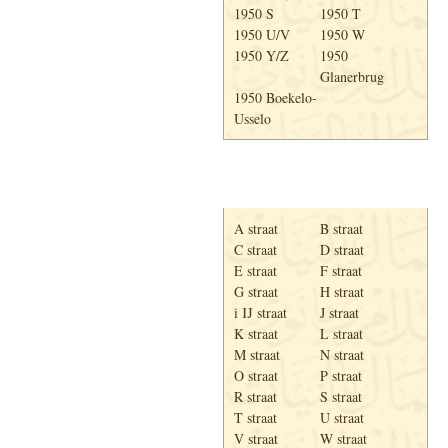
1950 S
1950 T
1950 U/V
1950 W
1950 Y/Z
1950
Glanerbrug
1950 Boekelo-
Usselo
Adresboek van Enschede
1939
A straat
B straat
C straat
D straat
E straat
F straat
G straat
H straat
i IJ straat
J straat
K straat
L straat
M straat
N straat
O straat
P straat
R straat
S straat
T straat
U straat
V straat
W straat