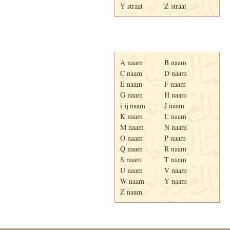
Y straat
Z straat
Adresboek van Enschede
1939
A naam
B naam
C naam
D naam
E naam
F naam
G naam
H naam
i ij naam
J naam
K naam
L naam
M naam
N naam
O naam
P naam
Q naam
R naam
S naam
T naam
U naam
V naam
W naam
Y naam
Z naam