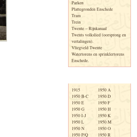
Parken
Plattegronden Enschede
Tram
Trein
Twente – Rijnkanaal
Twents volkslied (oorsprong en
vertalingen).
Vliegveld Twente
Watertorens en sprinklertorens
Enschede.
Telefoonboek
1915
1950 A
1950 B-C
1950 D
1950 E
1950 F
1950 G
1950 H
1950 I-J
1950 K
1950 L
1950 M
1950 N
1950 O
1950 P/Q
1950 R