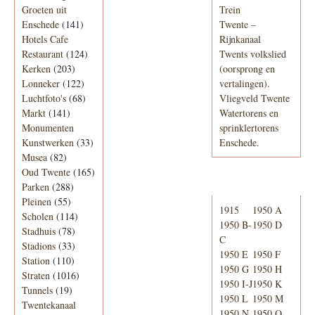
Groeten uit
Trein
Enschede
(141)
Twente –
Hotels Cafe
Rijnkanaal
Restaurant
(124)
Twents volkslied
Kerken
(203)
(oorsprong en
Lonneker
(122)
vertalingen).
Luchtfoto's
(68)
Vliegveld Twente
Markt
(141)
Watertorens en
Monumenten
sprinklertorens
Kunstwerken
(33)
Enschede.
Musea
(82)
Oud Twente
(165)
Telefoonboek
Parken
(288)
Pleinen
(55)
1915
1950 A
Scholen
(114)
1950 B-
1950 D
Stadhuis
(78)
C
Stadions
(33)
1950 E
1950 F
Station
(110)
1950 G
1950 H
Straten
(1016)
1950 I-J
1950 K
Tunnels
(19)
1950 L
1950 M
Twentekanaal
1950 N
1950 O