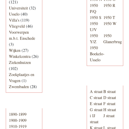
(121)
1950
1950 R
Universiteit
(32)
P/Q
Usselo
(40)
1950 S
1950 T
Villa's
(119)
1950
1950 W
Vliegveld
(46)
U/V
Voorwerpen
1950
1950
m.b.t. Enschede
Y/Z
Glanerbrug
(3)
1950
Wijken
(27)
Boekelo-
Winkelcentra
(26)
Usselo
Ziekenhuizen
(102)
Zoekplaatjes en
Adresboek van
Vragen
(1)
Enschede 1939
Zwembaden
(28)
A straat
B straat
C straat
D straat
E straat
F straat
Periode
G straat
H straat
1890-1899
i IJ
J straat
1900-1909
straat
1910-1919
K straat
L straat