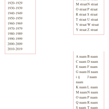
1920-1929
M straat
N straat
1930-1939
O straat
P straat
1940-1949
R straat
S straat
1950-1959
T straat
U straat
1960-1969
V straat
W straat
1970-1979
Y straat
Z straat
1980-1989
1990-1999
2000-2009
Adresboek van
Enschede 1939
2010-2019
A naam
B naam
C naam
D naam
E naam
F naam
G naam
H naam
i ij
J naam
naam
K naam
L naam
M naam
N naam
O naam
P naam
Q naam
R naam
S naam
T naam