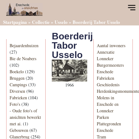
Startpagina
»
Collectie
»
Usselo
»
Boerderij Tabor Usselo
Boerderij
Categorieën
Informatie
Tabor
Bejaardenhuizen
Aantal inwoners
(27)
Annexatie
Usselo
Bie de Noabers
Lonneker
(102)
Burgermeesters
Boekelo
(129)
Enschede
Bruggen
(20)
Fabrieken
Campings
(33)
Geschiedenis
1966
Diversen
(96)
Herdenkingsmonument
Fabrieken
(104)
Molens in
Foto's
(38)
Enschede en
-
Oude foto's of
Lonneker
ansichten bewerkt
Parken
met ai.
(1)
Plattegronden
Gebouwen
(67)
Enschede
Glanerbrug
(254)
Tram