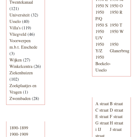
Twentekanaal
1950 N
1950 O
(121)
1950
1950 R
Universiteit
(32)
P/Q
Usselo
(40)
1950 S
1950 T
Villa's
(119)
1950
1950 W
Vliegveld
(46)
U/V
Voorwerpen
1950
1950
m.b.t. Enschede
Y/Z
Glanerbrug
(3)
1950
Wijken
(27)
Boekelo-
Winkelcentra
(26)
Usselo
Ziekenhuizen
(102)
Zoekplaatjes en
Adresboek van
Vragen
(1)
Enschede 1939
Zwembaden
(28)
A straat
B straat
C straat
D straat
E straat
F straat
Periode
G straat
H straat
1890-1899
i IJ
J straat
1900-1909
straat