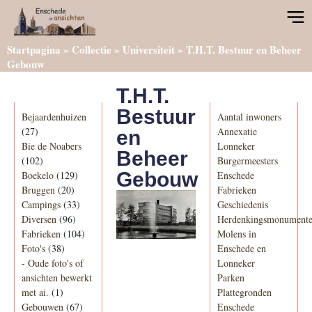
Startpagina
»
Collectie
»
Universiteit
»
T.H.T. Bestuur en Beheer
Gebouw
T.H.T.
Categorieën
Informatie
Bestuur
Bejaardenhuizen
Aantal inwoners
(27)
Annexatie
en
Bie de Noabers
Lonneker
Beheer
(102)
Burgermeesters
Gebouw
Boekelo
(129)
Enschede
Bruggen
(20)
Fabrieken
Campings
(33)
Geschiedenis
Diversen
(96)
Herdenkingsmonument
Fabrieken
(104)
Molens in
Foto's
(38)
Enschede en
-
Oude foto's of
Lonneker
ansichten bewerkt
Parken
met ai.
(1)
Plattegronden
Gebouwen
(67)
Enschede