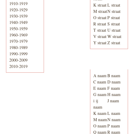
1910-1919
K straat
L straat
1920-1929
M straat
N straat
1930-1939
O straat
P straat
1940-1949
R straat
S straat
1950-1959
T straat
U straat
1960-1969
V straat
W straat
1970-1979
Y straat
Z straat
1980-1989
1990-1999
2000-2009
Adresboek van
Enschede 1939
2010-2019
A naam
B naam
C naam
D naam
E naam
F naam
G naam
H naam
i ij
J naam
naam
K naam
L naam
M naam
N naam
O naam
P naam
Q naam
R naam