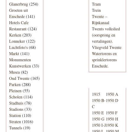
Glanerbrug
(254)
Tram
Groeten uit
Trein
Enschede
(141)
Twente –
Hotels Cafe
Rijnkanaal
Restaurant
(124)
Twents volkslied
Kerken
(203)
(oorsprong en
Lonneker
(122)
vertalingen).
Luchtfoto's
(68)
Vliegveld Twente
Markt
(141)
Watertorens en
Monumenten
sprinklertorens
Kunstwerken
(33)
Enschede.
Musea
(82)
Oud Twente
(165)
Telefoonboek
Parken
(288)
Pleinen
(55)
1915
1950 A
Scholen
(114)
1950 B-
1950 D
Stadhuis
(78)
C
Stadions
(33)
1950 E
1950 F
Station
(110)
1950 G
1950 H
Straten
(1016)
1950 I-J
1950 K
Tunnels
(19)
1950 L
1950 M