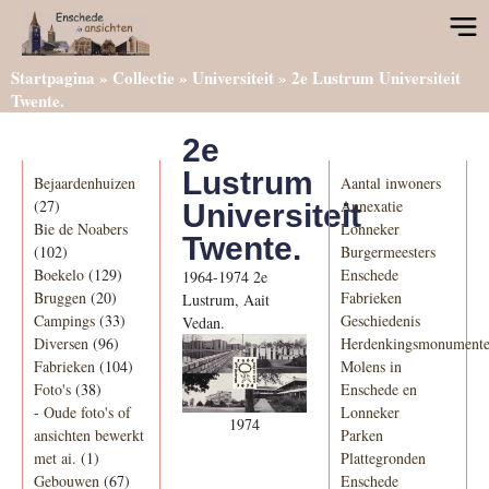
Startpagina
»
Collectie
»
Universiteit
»
2e Lustrum Universiteit
Twente.
2e
Categorieën
Informatie
Lustrum
Bejaardenhuizen
Aantal inwoners
(27)
Annexatie
Universiteit
Bie de Noabers
Lonneker
Twente.
(102)
Burgermeesters
Boekelo
(129)
Enschede
1964-1974 2e
Bruggen
(20)
Fabrieken
Lustrum, Aait
Campings
(33)
Geschiedenis
Vedan.
Diversen
(96)
Herdenkingsmonument
Fabrieken
(104)
Molens in
Foto's
(38)
Enschede en
-
Oude foto's of
Lonneker
1974
ansichten bewerkt
Parken
met ai.
(1)
Plattegronden
Gebouwen
(67)
Enschede