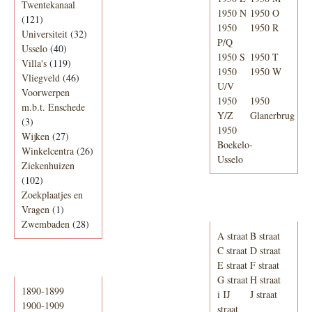
Twentekanaal
1950 N
1950 O
(121)
1950
1950 R
Universiteit
(32)
P/Q
Usselo
(40)
1950 S
1950 T
Villa's
(119)
1950
1950 W
Vliegveld
(46)
U/V
Voorwerpen
1950
1950
m.b.t. Enschede
Y/Z
Glanerbrug
(3)
1950
Wijken
(27)
Boekelo-
Winkelcentra
(26)
Usselo
Ziekenhuizen
(102)
Zoekplaatjes en
Adresboek van
Vragen
(1)
Enschede 1939
Zwembaden
(28)
A straat
B straat
C straat
D straat
E straat
F straat
Periode
G straat
H straat
1890-1899
i IJ
J straat
1900-1909
straat