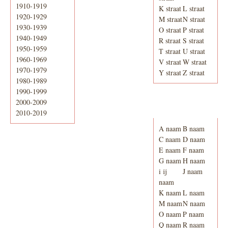
1910-1919
K straat
L straat
1920-1929
M straat
N straat
1930-1939
O straat
P straat
1940-1949
R straat
S straat
1950-1959
T straat
U straat
1960-1969
V straat
W straat
1970-1979
Y straat
Z straat
1980-1989
1990-1999
2000-2009
Adresboek van
Enschede 1939
2010-2019
A naam
B naam
C naam
D naam
E naam
F naam
G naam
H naam
i ij
J naam
naam
K naam
L naam
M naam
N naam
O naam
P naam
Q naam
R naam