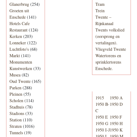
Glanerbrug
(254)
Tram
Groeten uit
Trein
Enschede
(141)
Twente –
Hotels Cafe
Rijnkanaal
Restaurant
(124)
Twents volkslied
Kerken
(203)
(oorsprong en
Lonneker
(122)
vertalingen).
Luchtfoto's
(68)
Vliegveld Twente
Markt
(141)
Watertorens en
Monumenten
sprinklertorens
Kunstwerken
(33)
Enschede.
Musea
(82)
Oud Twente
(165)
Telefoonboek
Parken
(288)
Pleinen
(55)
1915
1950 A
Scholen
(114)
1950 B-
1950 D
Stadhuis
(78)
C
Stadions
(33)
1950 E
1950 F
Station
(110)
1950 G
1950 H
Straten
(1016)
1950 I-J
1950 K
Tunnels
(19)
1950 L
1950 M