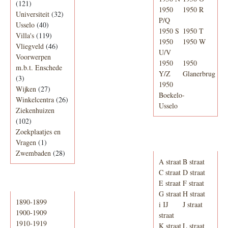
(121)
1950
1950 R
Universiteit
(32)
P/Q
Usselo
(40)
1950 S
1950 T
Villa's
(119)
1950
1950 W
Vliegveld
(46)
U/V
Voorwerpen
1950
1950
m.b.t. Enschede
Y/Z
Glanerbrug
(3)
1950
Wijken
(27)
Boekelo-
Winkelcentra
(26)
Usselo
Ziekenhuizen
(102)
Zoekplaatjes en
Adresboek van
Vragen
(1)
Enschede 1939
Zwembaden
(28)
A straat
B straat
C straat
D straat
E straat
F straat
Periode
G straat
H straat
1890-1899
i IJ
J straat
1900-1909
straat
1910-1919
K straat
L straat