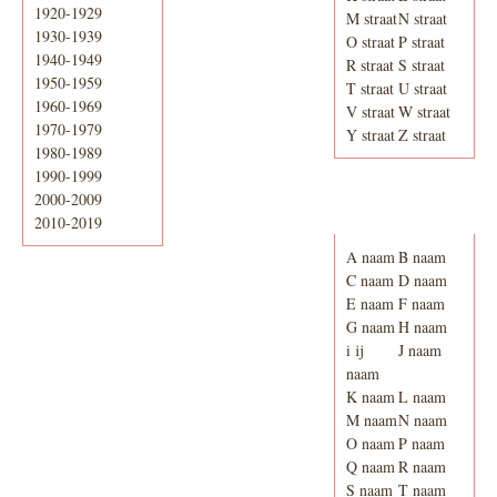
1920-1929
M straat
N straat
1930-1939
O straat
P straat
1940-1949
R straat
S straat
1950-1959
T straat
U straat
1960-1969
V straat
W straat
1970-1979
Y straat
Z straat
1980-1989
1990-1999
2000-2009
Adresboek van
Enschede 1939
2010-2019
A naam
B naam
C naam
D naam
E naam
F naam
G naam
H naam
i ij
J naam
naam
K naam
L naam
M naam
N naam
O naam
P naam
Q naam
R naam
S naam
T naam