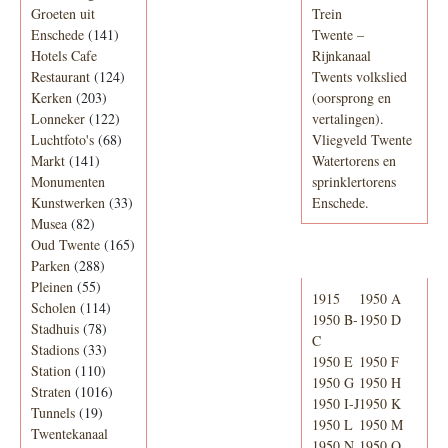
Groeten uit
Trein
Enschede
(141)
Twente –
Hotels Cafe
Rijnkanaal
Restaurant
(124)
Twents volkslied
Kerken
(203)
(oorsprong en
Lonneker
(122)
vertalingen).
Luchtfoto's
(68)
Vliegveld Twente
Markt
(141)
Watertorens en
Monumenten
sprinklertorens
Kunstwerken
(33)
Enschede.
Musea
(82)
Oud Twente
(165)
Telefoonboek
Parken
(288)
Pleinen
(55)
1915
1950 A
Scholen
(114)
1950 B-
1950 D
Stadhuis
(78)
C
Stadions
(33)
1950 E
1950 F
Station
(110)
1950 G
1950 H
Straten
(1016)
1950 I-J
1950 K
Tunnels
(19)
1950 L
1950 M
Twentekanaal
1950 N
1950 O