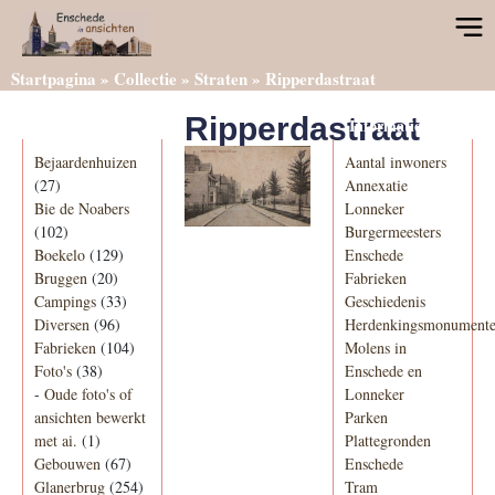
Startpagina
»
Collectie
»
Straten
»
Ripperdastraat
Ripperdastraat
Categorieën
Informatie
Bejaardenhuizen
Aantal inwoners
(27)
Annexatie
Bie de Noabers
Lonneker
(102)
Burgermeesters
Boekelo
(129)
Enschede
Bruggen
(20)
Fabrieken
Campings
(33)
Geschiedenis
Diversen
(96)
Herdenkingsmonument
Fabrieken
(104)
Molens in
Foto's
(38)
Enschede en
-
Oude foto's of
Lonneker
ansichten bewerkt
Parken
met ai.
(1)
Plattegronden
Gebouwen
(67)
Enschede
Glanerbrug
(254)
Tram