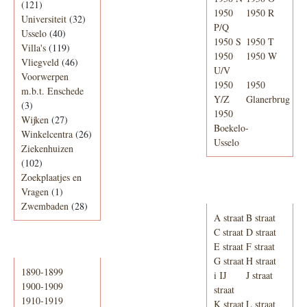
(121)
1950
1950 R
Universiteit
(32)
P/Q
Usselo
(40)
1950 S
1950 T
Villa's
(119)
1950
1950 W
Vliegveld
(46)
U/V
Voorwerpen
1950
1950
m.b.t. Enschede
Y/Z
Glanerbrug
(3)
1950
Wijken
(27)
Boekelo-
Winkelcentra
(26)
Usselo
Ziekenhuizen
(102)
Zoekplaatjes en
Adresboek van
Vragen
(1)
Enschede 1939
Zwembaden
(28)
A straat
B straat
C straat
D straat
E straat
F straat
Periode
G straat
H straat
1890-1899
i IJ
J straat
1900-1909
straat
1910-1919
K straat
L straat