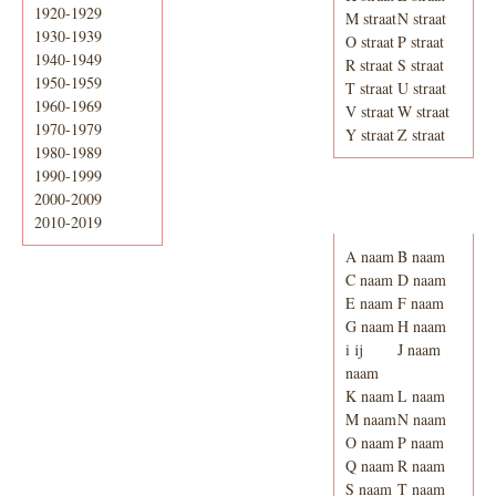
1920-1929
M straat
N straat
1930-1939
O straat
P straat
1940-1949
R straat
S straat
1950-1959
T straat
U straat
1960-1969
V straat
W straat
1970-1979
Y straat
Z straat
1980-1989
1990-1999
2000-2009
Adresboek van
Enschede 1939
2010-2019
A naam
B naam
C naam
D naam
E naam
F naam
G naam
H naam
i ij
J naam
naam
K naam
L naam
M naam
N naam
O naam
P naam
Q naam
R naam
S naam
T naam