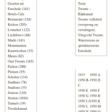
Groeten uit
Trein
Enschede
(141)
Twente –
Hotels Cafe
Rijnkanaal
Restaurant
(124)
Twents volkslied
Kerken
(203)
(oorsprong en
Lonneker
(122)
vertalingen).
Luchtfoto's
(68)
Vliegveld Twente
Markt
(141)
Watertorens en
Monumenten
sprinklertorens
Kunstwerken
(33)
Enschede.
Musea
(82)
Oud Twente
(165)
Telefoonboek
Parken
(288)
Pleinen
(55)
1915
1950 A
Scholen
(114)
1950 B-
1950 D
Stadhuis
(78)
C
Stadions
(33)
1950 E
1950 F
Station
(110)
1950 G
1950 H
Straten
(1016)
1950 I-J
1950 K
Tunnels
(19)
1950 L
1950 M
Twentekanaal
1950 N
1950 O