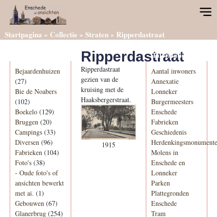
Startpagina
»
Collectie
»
Straten
»
Ripperdastraat
Ripperdastraat
Categorieën
Informatie
Ripperdastraat
Bejaardenhuizen
Aantal inwoners
gezien van de
(27)
Annexatie
kruising met de
Bie de Noabers
Lonneker
Haaksbergerstraat.
(102)
Burgermeesters
Boekelo
(129)
Enschede
Bruggen
(20)
Fabrieken
Campings
(33)
Geschiedenis
Diversen
(96)
Herdenkingsmonument
1915
Fabrieken
(104)
Molens in
Foto's
(38)
Enschede en
-
Oude foto's of
Lonneker
ansichten bewerkt
Parken
met ai.
(1)
Plattegronden
Gebouwen
(67)
Enschede
Glanerbrug
(254)
Tram