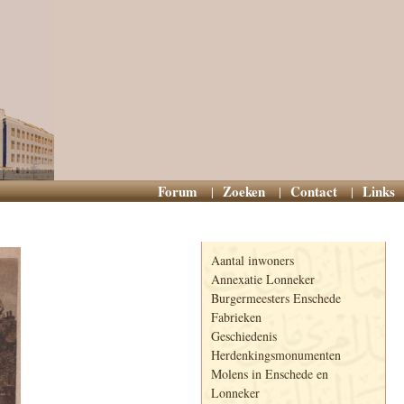
Forum
Zoeken
Contact
Links
Informatie
Aantal inwoners
Annexatie Lonneker
Burgermeesters Enschede
Fabrieken
Geschiedenis
Herdenkingsmonumenten
Molens in Enschede en
Lonneker