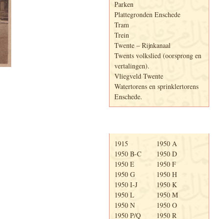
Parken
Plattegronden Enschede
Tram
Trein
Twente – Rijnkanaal
Twents volkslied (oorsprong en
vertalingen).
Vliegveld Twente
Watertorens en sprinklertorens
Enschede.
Telefoonboek
1915
1950 A
1950 B-C
1950 D
1950 E
1950 F
1950 G
1950 H
1950 I-J
1950 K
1950 L
1950 M
1950 N
1950 O
1950 P/Q
1950 R