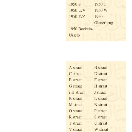
1950 S
1950 T
1950 U/V
1950 W
1950 Y/Z
1950
Glanerbrug
1950 Boekelo-
Usselo
Adresboek van Enschede
1939
A straat
B straat
C straat
D straat
E straat
F straat
G straat
H straat
i IJ straat
J straat
K straat
L straat
M straat
N straat
O straat
P straat
R straat
S straat
T straat
U straat
V straat
W straat