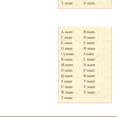
Y straat
Z straat
Adresboek van Enschede
1939
A naam
B naam
C naam
D naam
E naam
F naam
G naam
H naam
i ij naam
J naam
K naam
L naam
M naam
N naam
O naam
P naam
Q naam
R naam
S naam
T naam
U naam
V naam
W naam
Y naam
Z naam