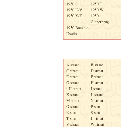
1950 S
1950 T
1950 U/V
1950 W
1950 Y/Z
1950
Glanerbrug
1950 Boekelo-
Usselo
Adresboek van Enschede
1939
A straat
B straat
C straat
D straat
E straat
F straat
G straat
H straat
i IJ straat
J straat
K straat
L straat
M straat
N straat
O straat
P straat
R straat
S straat
T straat
U straat
V straat
W straat