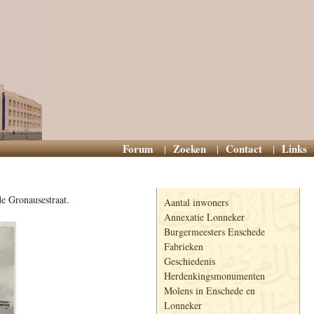
Forum
Zoeken
Contact
Links
Informatie
e Gronausestraat.
Aantal inwoners
Annexatie Lonneker
Burgermeesters Enschede
Fabrieken
Geschiedenis
Herdenkingsmonumenten
Molens in Enschede en
Lonneker