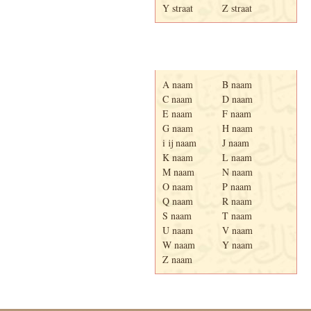
Y straat
Z straat
Adresboek van Enschede
1939
A naam
B naam
C naam
D naam
E naam
F naam
G naam
H naam
i ij naam
J naam
K naam
L naam
M naam
N naam
O naam
P naam
Q naam
R naam
S naam
T naam
U naam
V naam
W naam
Y naam
Z naam