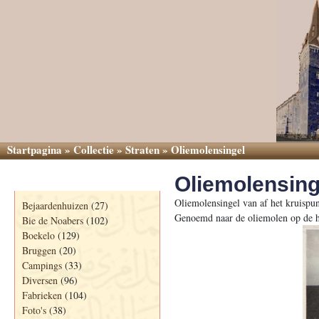
Startpagina
»
Collectie
»
Straten
»
Oliemolensingel
Oliemolensing
Categorieën
Oliemolensingel van af het kruispu
Bejaardenhuizen
(27)
Genoemd naar de oliemolen op de h
Bie de Noabers
(102)
Boekelo
(129)
Bruggen
(20)
Campings
(33)
Diversen
(96)
Fabrieken
(104)
Foto's
(38)