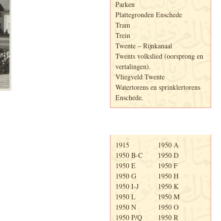
Parken
Plattegronden Enschede
Tram
Trein
Twente – Rijnkanaal
Twents volkslied (oorsprong en
vertalingen).
Vliegveld Twente
Watertorens en sprinklertorens
Enschede.
Telefoonboek
1915
1950 A
1950 B-C
1950 D
1950 E
1950 F
1950 G
1950 H
1950 I-J
1950 K
1950 L
1950 M
1950 N
1950 O
1950 P/Q
1950 R