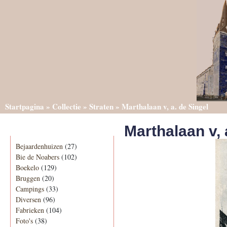
Startpagina
»
Collectie
»
Straten
»
Marthalaan v, a. de Singel
Marthalaan v, 
Categorieën
Bejaardenhuizen
(27)
Bie de Noabers
(102)
Boekelo
(129)
Bruggen
(20)
Campings
(33)
Diversen
(96)
Fabrieken
(104)
Foto's
(38)