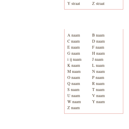
Y straat
Z straat
Adresboek van Enschede
1939
A naam
B naam
C naam
D naam
E naam
F naam
G naam
H naam
i ij naam
J naam
K naam
L naam
M naam
N naam
O naam
P naam
Q naam
R naam
S naam
T naam
U naam
V naam
W naam
Y naam
Z naam