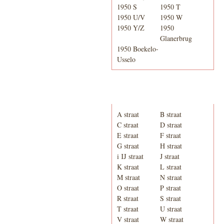
1950 S
1950 T
1950 U/V
1950 W
1950 Y/Z
1950
Glanerbrug
1950 Boekelo-
Usselo
Adresboek van Enschede
1939
A straat
B straat
C straat
D straat
E straat
F straat
G straat
H straat
i IJ straat
J straat
K straat
L straat
M straat
N straat
O straat
P straat
R straat
S straat
T straat
U straat
V straat
W straat