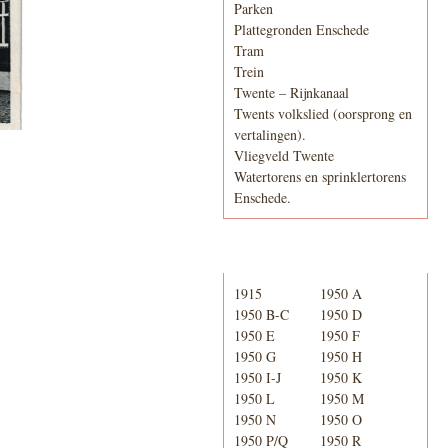
Parken
Plattegronden Enschede
Tram
Trein
Twente – Rijnkanaal
Twents volkslied (oorsprong en
vertalingen).
Vliegveld Twente
Watertorens en sprinklertorens
Enschede.
Telefoonboek
1915
1950 A
1950 B-C
1950 D
1950 E
1950 F
1950 G
1950 H
1950 I-J
1950 K
1950 L
1950 M
1950 N
1950 O
1950 P/Q
1950 R