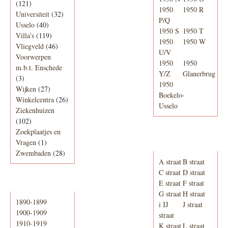
(121)
1950
1950 R
Universiteit
(32)
P/Q
Usselo
(40)
1950 S
1950 T
Villa's
(119)
1950
1950 W
Vliegveld
(46)
U/V
Voorwerpen
1950
1950
m.b.t. Enschede
Y/Z
Glanerbrug
(3)
1950
Wijken
(27)
Boekelo-
Winkelcentra
(26)
Usselo
Ziekenhuizen
(102)
Zoekplaatjes en
Adresboek van
Vragen
(1)
Enschede 1939
Zwembaden
(28)
A straat
B straat
C straat
D straat
E straat
F straat
Periode
G straat
H straat
1890-1899
i IJ
J straat
1900-1909
straat
1910-1919
K straat
L straat