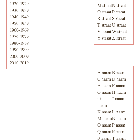
1920-1929
M straat
N straat
1930-1939
O straat
P straat
1940-1949
R straat
S straat
1950-1959
T straat
U straat
1960-1969
V straat
W straat
1970-1979
Y straat
Z straat
1980-1989
1990-1999
2000-2009
Adresboek van
Enschede 1939
2010-2019
A naam
B naam
C naam
D naam
E naam
F naam
G naam
H naam
i ij
J naam
naam
K naam
L naam
M naam
N naam
O naam
P naam
Q naam
R naam
S naam
T naam