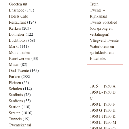
Groeten uit
Trein
Enschede
(141)
Twente –
Hotels Cafe
Rijnkanaal
Restaurant
(124)
Twents volkslied
Kerken
(203)
(oorsprong en
Lonneker
(122)
vertalingen).
Luchtfoto's
(68)
Vliegveld Twente
Markt
(141)
Watertorens en
Monumenten
sprinklertorens
Kunstwerken
(33)
Enschede.
Musea
(82)
Oud Twente
(165)
Telefoonboek
Parken
(288)
Pleinen
(55)
1915
1950 A
Scholen
(114)
1950 B-
1950 D
Stadhuis
(78)
C
Stadions
(33)
1950 E
1950 F
Station
(110)
1950 G
1950 H
Straten
(1016)
1950 I-J
1950 K
Tunnels
(19)
1950 L
1950 M
Twentekanaal
1950 N
1950 O