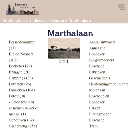
Startpagina
»
Collectie
»
Straten
»
Marthalaan
Marthalaan
Categorieën
Informatie
Bejaardenhuizen
Aantal inwoners
(27)
Annexatie
Bie de Noabers
Lonneker
(102)
Burgermeesters
NULL
Boekelo
(129)
Enschede
Bruggen
(20)
Fabrieken
Campings
(33)
Geschiedenis
Diversen
(96)
Herdenkingsmonument
Fabrieken
(104)
Molens in
Foto's
(38)
Enschede en
-
Oude foto's of
Lonneker
ansichten bewerkt
Parken
met ai.
(1)
Plattegronden
Gebouwen
(67)
Enschede
Glanerbrug
(254)
Tram