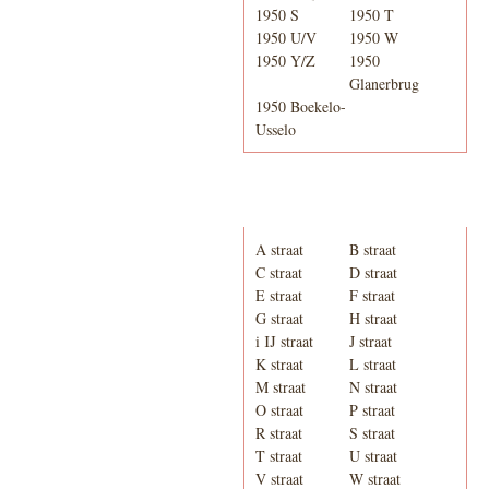
1950 S
1950 T
1950 U/V
1950 W
1950 Y/Z
1950
Glanerbrug
1950 Boekelo-
Usselo
Adresboek van Enschede
1939
A straat
B straat
C straat
D straat
E straat
F straat
G straat
H straat
i IJ straat
J straat
K straat
L straat
M straat
N straat
O straat
P straat
R straat
S straat
T straat
U straat
V straat
W straat