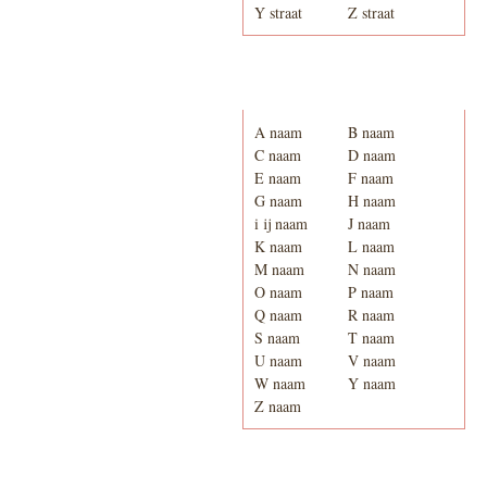
Y straat
Z straat
Adresboek van Enschede
1939
A naam
B naam
C naam
D naam
E naam
F naam
G naam
H naam
i ij naam
J naam
K naam
L naam
M naam
N naam
O naam
P naam
Q naam
R naam
S naam
T naam
U naam
V naam
W naam
Y naam
Z naam