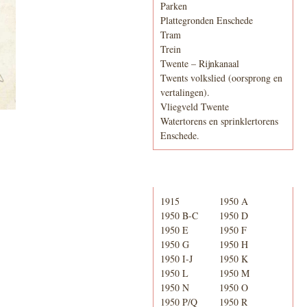
Parken
Plattegronden Enschede
Tram
Trein
Twente – Rijnkanaal
Twents volkslied (oorsprong en
vertalingen).
Vliegveld Twente
Watertorens en sprinklertorens
Enschede.
Telefoonboek
1915
1950 A
1950 B-C
1950 D
1950 E
1950 F
1950 G
1950 H
1950 I-J
1950 K
1950 L
1950 M
1950 N
1950 O
1950 P/Q
1950 R