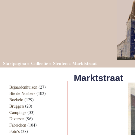
Startpagina
»
Collectie
»
Straten
»
Marktstraat
Marktstraat
Categorieën
Bejaardenhuizen
(27)
Bie de Noabers
(102)
Boekelo
(129)
Bruggen
(20)
Campings
(33)
Diversen
(96)
Fabrieken
(104)
Foto's
(38)