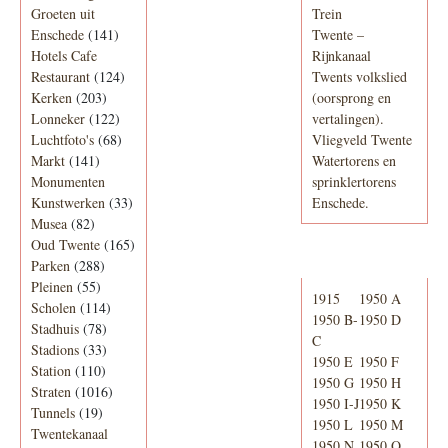
Groeten uit
Trein
Enschede
(141)
Twente –
Hotels Cafe
Rijnkanaal
Restaurant
(124)
Twents volkslied
Kerken
(203)
(oorsprong en
Lonneker
(122)
vertalingen).
Luchtfoto's
(68)
Vliegveld Twente
Markt
(141)
Watertorens en
Monumenten
sprinklertorens
Kunstwerken
(33)
Enschede.
Musea
(82)
Oud Twente
(165)
Telefoonboek
Parken
(288)
Pleinen
(55)
1915
1950 A
Scholen
(114)
1950 B-
1950 D
Stadhuis
(78)
C
Stadions
(33)
1950 E
1950 F
Station
(110)
1950 G
1950 H
Straten
(1016)
1950 I-J
1950 K
Tunnels
(19)
1950 L
1950 M
Twentekanaal
1950 N
1950 O