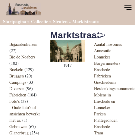
Startpagina
»
Collectie
»
Straten
»
Marktstraat>
Marktstraat>
Categorieën
Informatie
Bejaardenhuizen
Aantal inwoners
(27)
Annexatie
Bie de Noabers
Lonneker
(102)
Burgermeesters
1917
Boekelo
(129)
Enschede
Bruggen
(20)
Fabrieken
Campings
(33)
Geschiedenis
Diversen
(96)
Herdenkingsmonument
Fabrieken
(104)
Molens in
Foto's
(38)
Enschede en
-
Oude foto's of
Lonneker
ansichten bewerkt
Parken
met ai.
(1)
Plattegronden
Gebouwen
(67)
Enschede
Glanerbrug
(254)
Tram