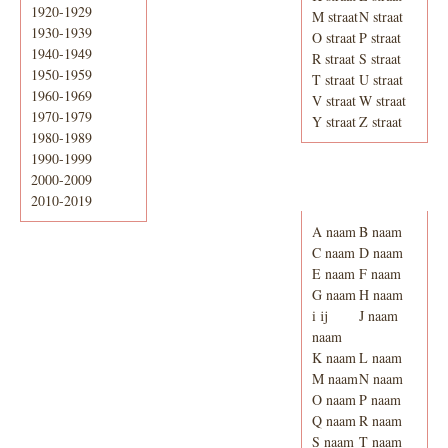
1920-1929
M straat
N straat
1930-1939
O straat
P straat
1940-1949
R straat
S straat
1950-1959
T straat
U straat
1960-1969
V straat
W straat
1970-1979
Y straat
Z straat
1980-1989
1990-1999
2000-2009
Adresboek van
Enschede 1939
2010-2019
A naam
B naam
C naam
D naam
E naam
F naam
G naam
H naam
i ij
J naam
naam
K naam
L naam
M naam
N naam
O naam
P naam
Q naam
R naam
S naam
T naam