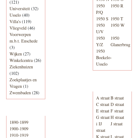
(121)
1950
1950 R
Universiteit
(32)
P/Q
Usselo
(40)
1950 S
1950 T
Villa's
(119)
1950
1950 W
Vliegveld
(46)
U/V
Voorwerpen
1950
1950
m.b.t. Enschede
Y/Z
Glanerbrug
(3)
1950
Wijken
(27)
Boekelo-
Winkelcentra
(26)
Usselo
Ziekenhuizen
(102)
Zoekplaatjes en
Adresboek van
Vragen
(1)
Enschede 1939
Zwembaden
(28)
A straat
B straat
C straat
D straat
E straat
F straat
Periode
G straat
H straat
1890-1899
i IJ
J straat
1900-1909
straat
1910-1919
K straat
L straat