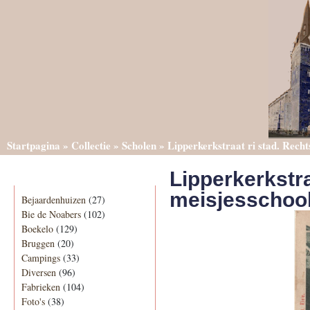
Startpagina
»
Collectie
»
Scholen
»
Lipperkerkstraat ri stad. Recht
Lipperkerkstra
Categorieën
meisjesschool
Bejaardenhuizen
(27)
Bie de Noabers
(102)
Boekelo
(129)
Bruggen
(20)
Campings
(33)
Diversen
(96)
Fabrieken
(104)
Foto's
(38)