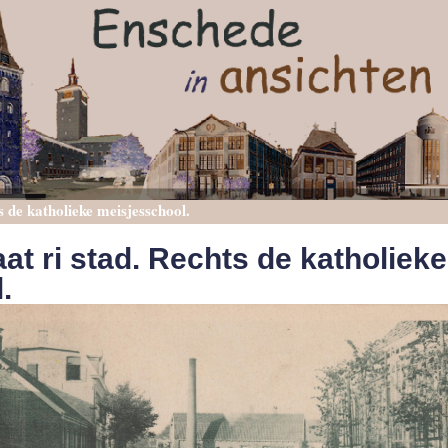
s de katholieke meisjesschool.
at ri stad. Rechts de katholieke
.