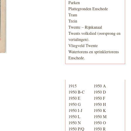
Parken
Plattegronden Enschede
Tram
Trein
Twente – Rijnkanaal
Twents volkslied (oorsprong en
vertalingen).
Vliegveld Twente
Watertorens en sprinklertorens
Enschede.
Telefoonboek
1915
1950 A
1950 B-C
1950 D
1950 E
1950 F
1950 G
1950 H
1950 I-J
1950 K
1950 L
1950 M
1950 N
1950 O
1950 P/Q
1950 R