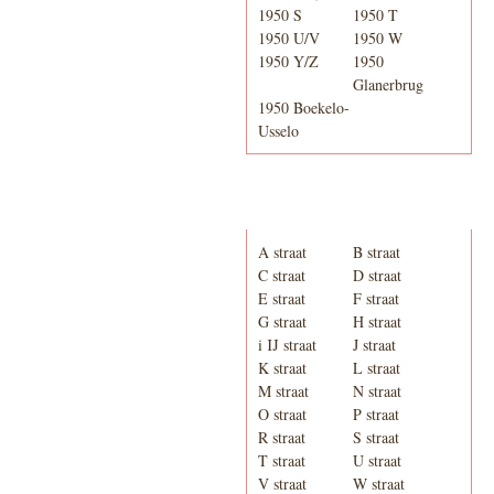
1950 S
1950 T
1950 U/V
1950 W
1950 Y/Z
1950
Glanerbrug
1950 Boekelo-
Usselo
Adresboek van Enschede
1939
A straat
B straat
C straat
D straat
E straat
F straat
G straat
H straat
i IJ straat
J straat
K straat
L straat
M straat
N straat
O straat
P straat
R straat
S straat
T straat
U straat
V straat
W straat