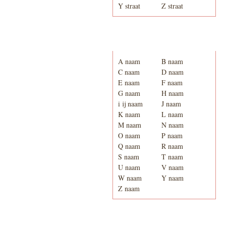
Y straat
Z straat
Adresboek van Enschede
1939
A naam
B naam
C naam
D naam
E naam
F naam
G naam
H naam
i ij naam
J naam
K naam
L naam
M naam
N naam
O naam
P naam
Q naam
R naam
S naam
T naam
U naam
V naam
W naam
Y naam
Z naam