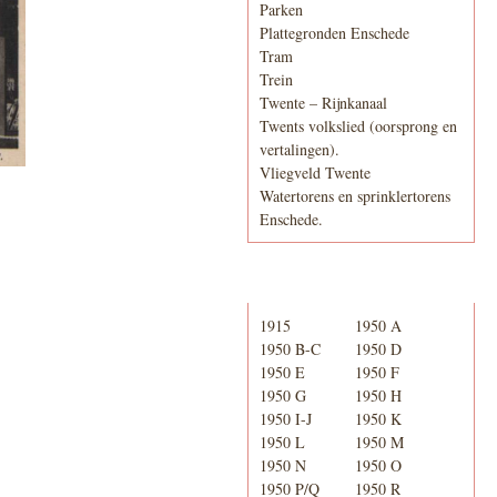
Parken
Plattegronden Enschede
Tram
Trein
Twente – Rijnkanaal
Twents volkslied (oorsprong en
vertalingen).
Vliegveld Twente
Watertorens en sprinklertorens
Enschede.
Telefoonboek
1915
1950 A
1950 B-C
1950 D
1950 E
1950 F
1950 G
1950 H
1950 I-J
1950 K
1950 L
1950 M
1950 N
1950 O
1950 P/Q
1950 R