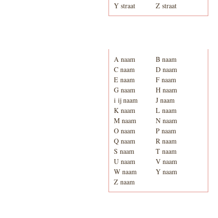
Y straat
Z straat
Adresboek van Enschede
1939
A naam
B naam
C naam
D naam
E naam
F naam
G naam
H naam
i ij naam
J naam
K naam
L naam
M naam
N naam
O naam
P naam
Q naam
R naam
S naam
T naam
U naam
V naam
W naam
Y naam
Z naam