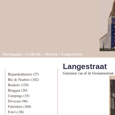
Startpagina
»
Collectie
»
Straten
»
Langestraat
Langestraat
Categorieën
Genomen van af de Gronausestraat.
Bejaardenhuizen
(27)
Bie de Noabers
(102)
Boekelo
(129)
Bruggen
(20)
Campings
(33)
Diversen
(96)
Fabrieken
(104)
Foto's
(38)