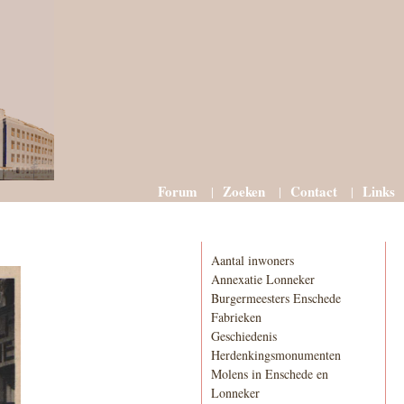
Forum
Zoeken
Contact
Links
Informatie
Aantal inwoners
Annexatie Lonneker
Burgermeesters Enschede
Fabrieken
Geschiedenis
Herdenkingsmonumenten
Molens in Enschede en
Lonneker