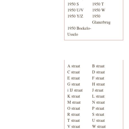
1950 S
1950 T
1950 U/V
1950 W
1950 Y/Z
1950
Glanerbrug
1950 Boekelo-
Usselo
Adresboek van Enschede
1939
A straat
B straat
C straat
D straat
E straat
F straat
G straat
H straat
i IJ straat
J straat
K straat
L straat
M straat
N straat
O straat
P straat
R straat
S straat
T straat
U straat
V straat
W straat