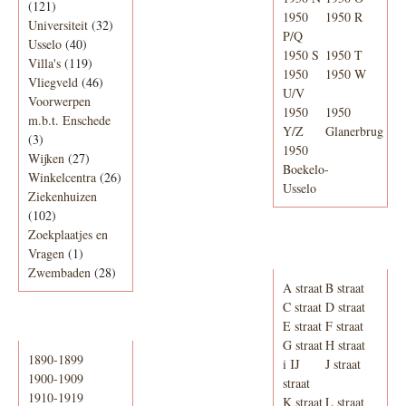
(121)
1950
1950 R
Universiteit
(32)
P/Q
Usselo
(40)
1950 S
1950 T
Villa's
(119)
1950
1950 W
Vliegveld
(46)
U/V
Voorwerpen
1950
1950
m.b.t. Enschede
Y/Z
Glanerbrug
(3)
1950
Wijken
(27)
Boekelo-
Winkelcentra
(26)
Usselo
Ziekenhuizen
(102)
Zoekplaatjes en
Adresboek van
Vragen
(1)
Enschede 1939
Zwembaden
(28)
A straat
B straat
C straat
D straat
E straat
F straat
Periode
G straat
H straat
1890-1899
i IJ
J straat
1900-1909
straat
1910-1919
K straat
L straat