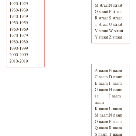
1920-1929
M straat
N straat
1930-1939
O straat
P straat
1940-1949
R straat
S straat
1950-1959
T straat
U straat
1960-1969
V straat
W straat
1970-1979
Y straat
Z straat
1980-1989
1990-1999
2000-2009
Adresboek van
Enschede 1939
2010-2019
A naam
B naam
C naam
D naam
E naam
F naam
G naam
H naam
i ij
J naam
naam
K naam
L naam
M naam
N naam
O naam
P naam
Q naam
R naam
S naam
T naam