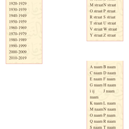
1920-1929
M straat
N straat
1930-1939
O straat
P straat
1940-1949
R straat
S straat
1950-1959
T straat
U straat
1960-1969
V straat
W straat
1970-1979
Y straat
Z straat
1980-1989
1990-1999
2000-2009
Adresboek van
Enschede 1939
2010-2019
A naam
B naam
C naam
D naam
E naam
F naam
G naam
H naam
i ij
J naam
naam
K naam
L naam
M naam
N naam
O naam
P naam
Q naam
R naam
S naam
T naam