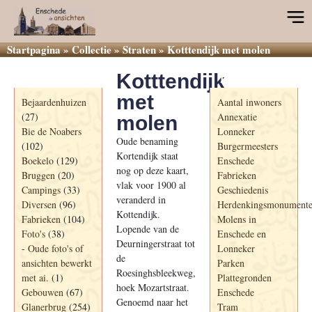
Startpagina
»
Collectie
»
Straten
»
Kotttendijk met molen
Kotttendijk
Categorieën
Informatie
met
Bejaardenhuizen
Aantal inwoners
(27)
Annexatie
molen
Bie de Noabers
Lonneker
Oude benaming
(102)
Burgermeesters
Kortendijk staat
Boekelo
(129)
Enschede
nog op deze kaart,
Bruggen
(20)
Fabrieken
vlak voor 1900 al
Campings
(33)
Geschiedenis
veranderd in
Diversen
(96)
Herdenkingsmonument
Kottendijk.
Fabrieken
(104)
Molens in
Lopende van de
Foto's
(38)
Enschede en
Deurningerstraat tot
-
Oude foto's of
Lonneker
de
ansichten bewerkt
Parken
Roesinghsbleekweg,
met ai.
(1)
Plattegronden
hoek Mozartstraat.
Gebouwen
(67)
Enschede
Genoemd naar het
Glanerbrug
(254)
Tram