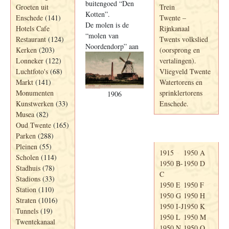
buitengoed “Den
Groeten uit
Trein
Kotten”.
Enschede
(141)
Twente –
De molen is de
Hotels Cafe
Rijnkanaal
“molen van
Restaurant
(124)
Twents volkslied
Noordendorp” aan
Kerken
(203)
(oorsprong en
Lonneker
(122)
vertalingen).
Luchtfoto's
(68)
Vliegveld Twente
Markt
(141)
Watertorens en
Monumenten
sprinklertorens
1906
Kunstwerken
(33)
Enschede.
Musea
(82)
Oud Twente
(165)
Telefoonboek
Parken
(288)
Pleinen
(55)
1915
1950 A
Scholen
(114)
1950 B-
1950 D
Stadhuis
(78)
C
Stadions
(33)
1950 E
1950 F
Station
(110)
1950 G
1950 H
Straten
(1016)
1950 I-J
1950 K
Tunnels
(19)
1950 L
1950 M
Twentekanaal
1950 N
1950 O