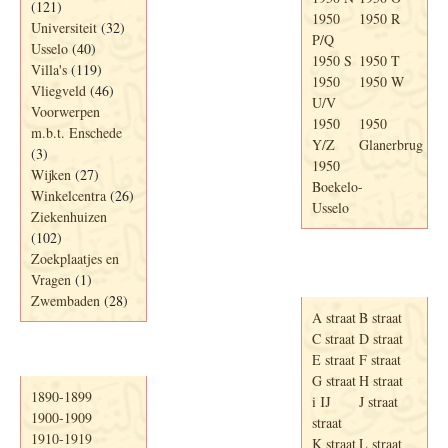
(121)
1950
1950 R
Universiteit
(32)
P/Q
Usselo
(40)
1950 S
1950 T
Villa's
(119)
1950
1950 W
Vliegveld
(46)
U/V
Voorwerpen
1950
1950
m.b.t. Enschede
Y/Z
Glanerbrug
(3)
1950
Wijken
(27)
Boekelo-
Winkelcentra
(26)
Usselo
Ziekenhuizen
(102)
Zoekplaatjes en
Adresboek van
Vragen
(1)
Enschede 1939
Zwembaden
(28)
A straat
B straat
C straat
D straat
E straat
F straat
Periode
G straat
H straat
1890-1899
i IJ
J straat
1900-1909
straat
1910-1919
K straat
L straat