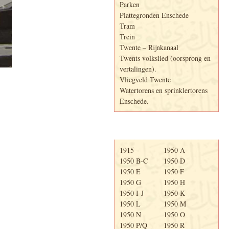
Parken
Plattegronden Enschede
Tram
Trein
Twente – Rijnkanaal
Twents volkslied (oorsprong en
vertalingen).
Vliegveld Twente
Watertorens en sprinklertorens
Enschede.
Telefoonboek
1915
1950 A
1950 B-C
1950 D
1950 E
1950 F
1950 G
1950 H
1950 I-J
1950 K
1950 L
1950 M
1950 N
1950 O
1950 P/Q
1950 R