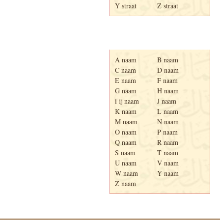
Y straat
Z straat
Adresboek van Enschede
1939
A naam
B naam
C naam
D naam
E naam
F naam
G naam
H naam
i ij naam
J naam
K naam
L naam
M naam
N naam
O naam
P naam
Q naam
R naam
S naam
T naam
U naam
V naam
W naam
Y naam
Z naam