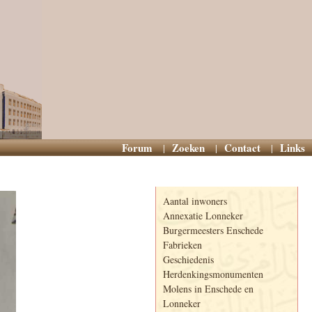
Forum
Zoeken
Contact
Links
Informatie
Aantal inwoners
Annexatie Lonneker
Burgermeesters Enschede
Fabrieken
Geschiedenis
Herdenkingsmonumenten
Molens in Enschede en
Lonneker