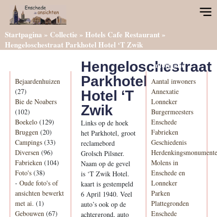
Startpagina
»
Collectie
»
Hotels Cafe Restaurant
»
Hengeloschestraat Parkhotel Hotel ‘T Zwik
Hengeloschestraat
Categorieën
Informatie
Parkhotel
Bejaardenhuizen
Aantal inwoners
(27)
Annexatie
Hotel ‘T
Bie de Noabers
Lonneker
Zwik
(102)
Burgermeesters
Boekelo
(129)
Enschede
Links op de hoek
Bruggen
(20)
Fabrieken
het Parkhotel, groot
Campings
(33)
Geschiedenis
reclamebord
Diversen
(96)
Herdenkingsmonument
Grolsch Pilsner.
Fabrieken
(104)
Molens in
Naam op de gevel
Foto's
(38)
Enschede en
is ‘T Zwik Hotel.
-
Oude foto's of
Lonneker
kaart is gestempeld
ansichten bewerkt
Parken
6 April 1940. Veel
met ai.
(1)
Plattegronden
auto’s ook op de
Gebouwen
(67)
Enschede
achtergrond, auto