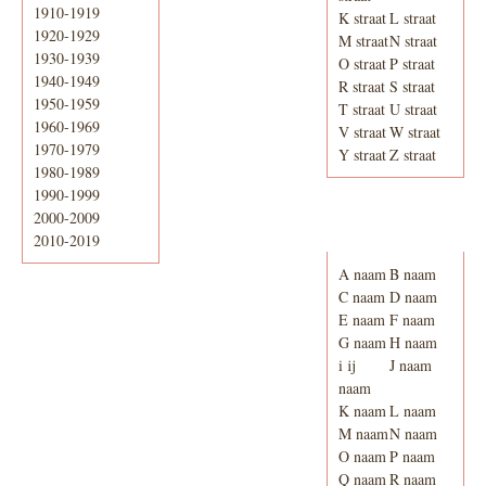
1910-1919
K straat
L straat
1920-1929
M straat
N straat
1930-1939
O straat
P straat
1940-1949
R straat
S straat
1950-1959
T straat
U straat
1960-1969
V straat
W straat
1970-1979
Y straat
Z straat
1980-1989
1990-1999
2000-2009
Adresboek van
Enschede 1939
2010-2019
A naam
B naam
C naam
D naam
E naam
F naam
G naam
H naam
i ij
J naam
naam
K naam
L naam
M naam
N naam
O naam
P naam
Q naam
R naam