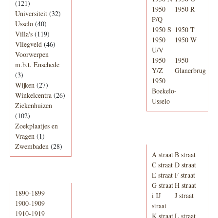
(121)
1950
1950 R
Universiteit
(32)
P/Q
Usselo
(40)
1950 S
1950 T
Villa's
(119)
1950
1950 W
Vliegveld
(46)
U/V
Voorwerpen
1950
1950
m.b.t. Enschede
Y/Z
Glanerbrug
(3)
1950
Wijken
(27)
Boekelo-
Winkelcentra
(26)
Usselo
Ziekenhuizen
(102)
Zoekplaatjes en
Adresboek van
Vragen
(1)
Enschede 1939
Zwembaden
(28)
A straat
B straat
C straat
D straat
E straat
F straat
Periode
G straat
H straat
1890-1899
i IJ
J straat
1900-1909
straat
1910-1919
K straat
L straat