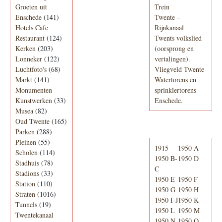
Groeten uit
Trein
Enschede
(141)
Twente –
Hotels Cafe
Rijnkanaal
Restaurant
(124)
Twents volkslied
Kerken
(203)
(oorsprong en
Lonneker
(122)
vertalingen).
Luchtfoto's
(68)
Vliegveld Twente
Markt
(141)
Watertorens en
Monumenten
sprinklertorens
Kunstwerken
(33)
Enschede.
Musea
(82)
Oud Twente
(165)
Telefoonboek
Parken
(288)
Pleinen
(55)
1915
1950 A
Scholen
(114)
1950 B-
1950 D
Stadhuis
(78)
C
Stadions
(33)
1950 E
1950 F
Station
(110)
1950 G
1950 H
Straten
(1016)
1950 I-J
1950 K
Tunnels
(19)
1950 L
1950 M
Twentekanaal
1950 N
1950 O