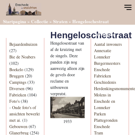
Startpagina
»
Collectie
»
Straten
»
Hengeloschestraat
Hengeloschestraat
Categorieën
Informatie
Hengelosestraat van
Bejaardenhuizen
Aantal inwoners
af de kruizing met
(27)
Annexatie
de singels. Deze
Bie de Noabers
Lonneker
panden zijn nog
(102)
Burgermeesters
aanwezig alleen zijn
Boekelo
(129)
Enschede
de gevels door
Bruggen
(20)
Fabrieken
reclame en
Campings
(33)
Geschiedenis
uitbouwen
Diversen
(96)
Herdenkingsmonument
verprutst.
Fabrieken
(104)
Molens in
Foto's
(38)
Enschede en
-
Oude foto's of
Lonneker
ansichten bewerkt
Parken
met ai.
(1)
Plattegronden
1933
Gebouwen
(67)
Enschede
Glanerbrug
(254)
Tram