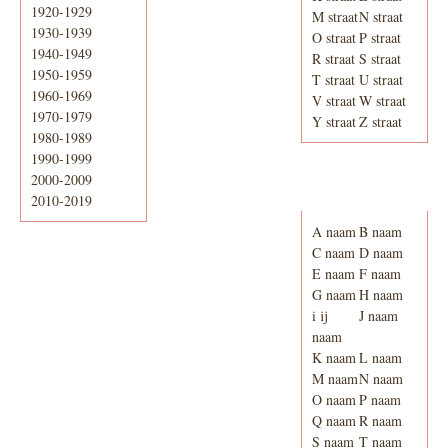
1920-1929
M straat
N straat
1930-1939
O straat
P straat
1940-1949
R straat
S straat
1950-1959
T straat
U straat
1960-1969
V straat
W straat
1970-1979
Y straat
Z straat
1980-1989
1990-1999
2000-2009
Adresboek van
Enschede 1939
2010-2019
A naam
B naam
C naam
D naam
E naam
F naam
G naam
H naam
i ij
J naam
naam
K naam
L naam
M naam
N naam
O naam
P naam
Q naam
R naam
S naam
T naam