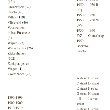
(121)
1950
1950 R
Universiteit
(32)
P/Q
Usselo
(40)
1950 S
1950 T
Villa's
(119)
1950
1950 W
Vliegveld
(46)
U/V
Voorwerpen
1950
1950
m.b.t. Enschede
Y/Z
Glanerbrug
(3)
1950
Wijken
(27)
Boekelo-
Winkelcentra
(26)
Usselo
Ziekenhuizen
(102)
Zoekplaatjes en
Adresboek van
Vragen
(1)
Enschede 1939
Zwembaden
(28)
A straat
B straat
C straat
D straat
E straat
F straat
Periode
G straat
H straat
1890-1899
i IJ
J straat
1900-1909
straat
1910-1919
K straat
L straat