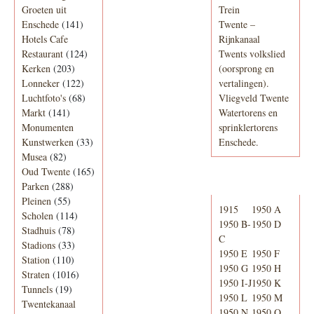
Groeten uit
Trein
Enschede
(141)
Twente –
Hotels Cafe
Rijnkanaal
Restaurant
(124)
Twents volkslied
Kerken
(203)
(oorsprong en
Lonneker
(122)
vertalingen).
Luchtfoto's
(68)
Vliegveld Twente
Markt
(141)
Watertorens en
Monumenten
sprinklertorens
Kunstwerken
(33)
Enschede.
Musea
(82)
Oud Twente
(165)
Telefoonboek
Parken
(288)
Pleinen
(55)
1915
1950 A
Scholen
(114)
1950 B-
1950 D
Stadhuis
(78)
C
Stadions
(33)
1950 E
1950 F
Station
(110)
1950 G
1950 H
Straten
(1016)
1950 I-J
1950 K
Tunnels
(19)
1950 L
1950 M
Twentekanaal
1950 N
1950 O