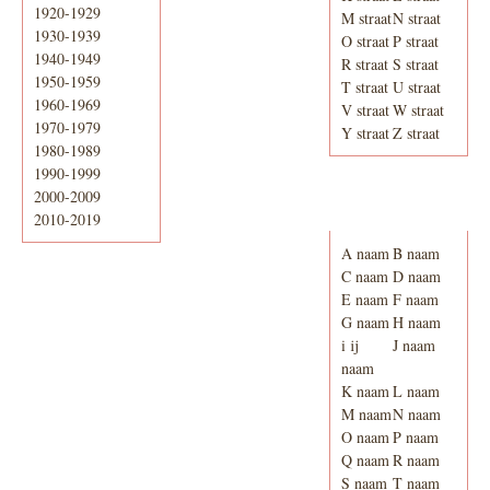
1920-1929
M straat
N straat
1930-1939
O straat
P straat
1940-1949
R straat
S straat
1950-1959
T straat
U straat
1960-1969
V straat
W straat
1970-1979
Y straat
Z straat
1980-1989
1990-1999
2000-2009
Adresboek van
Enschede 1939
2010-2019
A naam
B naam
C naam
D naam
E naam
F naam
G naam
H naam
i ij
J naam
naam
K naam
L naam
M naam
N naam
O naam
P naam
Q naam
R naam
S naam
T naam