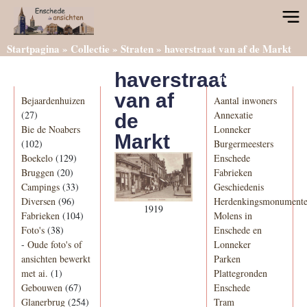
Startpagina
»
Collectie
»
Straten
»
haverstraat van af de Markt
haverstraat
Categorieën
Informatie
van af
Bejaardenhuizen
Aantal inwoners
(27)
Annexatie
de
Bie de Noabers
Lonneker
Markt
(102)
Burgermeesters
Boekelo
(129)
Enschede
Bruggen
(20)
Fabrieken
Campings
(33)
Geschiedenis
Diversen
(96)
Herdenkingsmonument
1919
Fabrieken
(104)
Molens in
Foto's
(38)
Enschede en
-
Oude foto's of
Lonneker
ansichten bewerkt
Parken
met ai.
(1)
Plattegronden
Gebouwen
(67)
Enschede
Glanerbrug
(254)
Tram