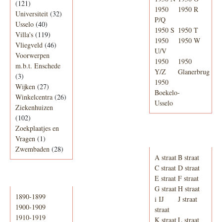
(121)
1950
1950 R
Universiteit
(32)
P/Q
Usselo
(40)
1950 S
1950 T
Villa's
(119)
1950
1950 W
Vliegveld
(46)
U/V
Voorwerpen
1950
1950
m.b.t. Enschede
Y/Z
Glanerbrug
(3)
1950
Wijken
(27)
Boekelo-
Winkelcentra
(26)
Usselo
Ziekenhuizen
(102)
Zoekplaatjes en
Adresboek van
Vragen
(1)
Enschede 1939
Zwembaden
(28)
A straat
B straat
C straat
D straat
E straat
F straat
Periode
G straat
H straat
1890-1899
i IJ
J straat
1900-1909
straat
1910-1919
K straat
L straat