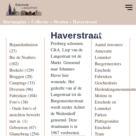
Startpagina
»
Collectie
»
Straten
»
Haverstraat
Haverstraat
Categorieën
Informatie
Presburg schoenen.
Bejaardenhuizen
Aantal inwoners
C&A. Liep van de
(27)
Annexatie
Langestraat tot de
Bie de Noabers
Lonneker
Markt. Genoemd
(102)
Burgermeesters
naar Johannes
Boekelo
(129)
Enschede
Haver hier
Bruggen
(20)
Fabrieken
wonende. Het
Campings
(33)
Geschiedenis
gedeelte van af de
Diversen
(96)
Herdenkingsmonument
Langestraat tot de
Fabrieken
(104)
Molens in
Burgemeesterstraat
Foto's
(38)
Enschede en
werdt eerder Achter
-
Oude foto's of
Lonneker
de Wedemhoff
ansichten bewerkt
Parken
genoemd. Deze
met ai.
(1)
Plattegronden
straatnaam is in
Gebouwen
(67)
Enschede
1967 verdwenen.
Glanerbrug
(254)
Tram