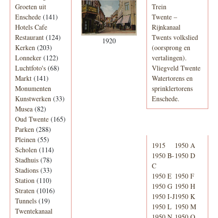
Groeten uit
Trein
Enschede
(141)
Twente –
Hotels Cafe
Rijnkanaal
Restaurant
(124)
Twents volkslied
1920
Kerken
(203)
(oorsprong en
Lonneker
(122)
vertalingen).
Luchtfoto's
(68)
Vliegveld Twente
Markt
(141)
Watertorens en
Monumenten
sprinklertorens
Kunstwerken
(33)
Enschede.
Musea
(82)
Oud Twente
(165)
Telefoonboek
Parken
(288)
Pleinen
(55)
1915
1950 A
Scholen
(114)
1950 B-
1950 D
Stadhuis
(78)
C
Stadions
(33)
1950 E
1950 F
Station
(110)
1950 G
1950 H
Straten
(1016)
1950 I-J
1950 K
Tunnels
(19)
1950 L
1950 M
Twentekanaal
1950 N
1950 O