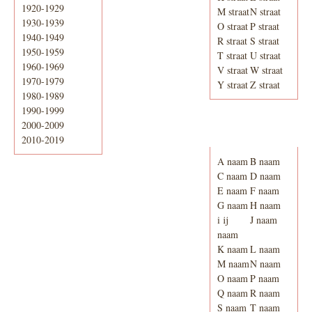
1920-1929
M straat
N straat
1930-1939
O straat
P straat
1940-1949
R straat
S straat
1950-1959
T straat
U straat
1960-1969
V straat
W straat
1970-1979
Y straat
Z straat
1980-1989
1990-1999
2000-2009
Adresboek van
Enschede 1939
2010-2019
A naam
B naam
C naam
D naam
E naam
F naam
G naam
H naam
i ij
J naam
naam
K naam
L naam
M naam
N naam
O naam
P naam
Q naam
R naam
S naam
T naam