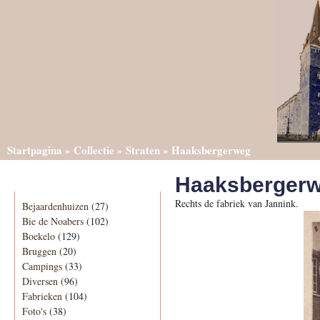
Startpagina
»
Collectie
»
Straten
»
Haaksbergerweg
Haaksberger
Categorieën
Rechts de fabriek van Jannink.
Bejaardenhuizen
(27)
Bie de Noabers
(102)
Boekelo
(129)
Bruggen
(20)
Campings
(33)
Diversen
(96)
Fabrieken
(104)
Foto's
(38)