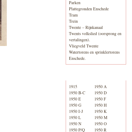
Parken
Plattegronden Enschede
Tram
Trein
Twente – Rijnkanaal
Twents volkslied (oorsprong en
vertalingen).
Vliegveld Twente
Watertorens en sprinklertorens
Enschede.
Telefoonboek
1915
1950 A
1950 B-C
1950 D
1950 E
1950 F
1950 G
1950 H
1950 I-J
1950 K
1950 L
1950 M
1950 N
1950 O
1950 P/Q
1950 R