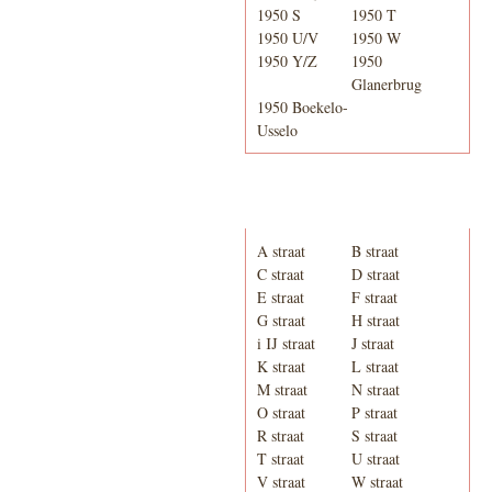
1950 S
1950 T
1950 U/V
1950 W
1950 Y/Z
1950
Glanerbrug
1950 Boekelo-
Usselo
Adresboek van Enschede
1939
A straat
B straat
C straat
D straat
E straat
F straat
G straat
H straat
i IJ straat
J straat
K straat
L straat
M straat
N straat
O straat
P straat
R straat
S straat
T straat
U straat
V straat
W straat