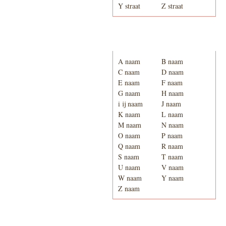
Y straat
Z straat
Adresboek van Enschede
1939
A naam
B naam
C naam
D naam
E naam
F naam
G naam
H naam
i ij naam
J naam
K naam
L naam
M naam
N naam
O naam
P naam
Q naam
R naam
S naam
T naam
U naam
V naam
W naam
Y naam
Z naam