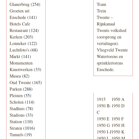
Glanerbrug
(254)
Tram
Groeten uit
Trein
Enschede
(141)
Twente –
Hotels Cafe
Rijnkanaal
Restaurant
(124)
Twents volkslied
Kerken
(203)
(oorsprong en
Lonneker
(122)
vertalingen).
Luchtfoto's
(68)
Vliegveld Twente
Markt
(141)
Watertorens en
Monumenten
sprinklertorens
Kunstwerken
(33)
Enschede.
Musea
(82)
Oud Twente
(165)
Telefoonboek
Parken
(288)
Pleinen
(55)
1915
1950 A
Scholen
(114)
1950 B-
1950 D
Stadhuis
(78)
C
Stadions
(33)
1950 E
1950 F
Station
(110)
1950 G
1950 H
Straten
(1016)
1950 I-J
1950 K
Tunnels
(19)
1950 L
1950 M