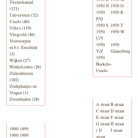
Twentekanaal
1950 N
1950 O
(121)
1950
1950 R
Universiteit
(32)
P/Q
Usselo
(40)
1950 S
1950 T
Villa's
(119)
1950
1950 W
Vliegveld
(46)
U/V
Voorwerpen
1950
1950
m.b.t. Enschede
Y/Z
Glanerbrug
(3)
1950
Wijken
(27)
Boekelo-
Winkelcentra
(26)
Usselo
Ziekenhuizen
(102)
Zoekplaatjes en
Adresboek van
Vragen
(1)
Enschede 1939
Zwembaden
(28)
A straat
B straat
C straat
D straat
E straat
F straat
Periode
G straat
H straat
1890-1899
i IJ
J straat
1900-1909
straat