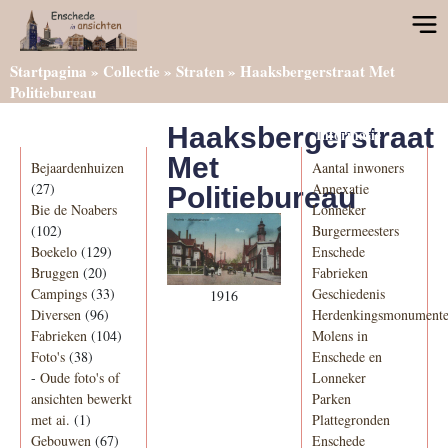
Startpagina
»
Collectie
»
Straten
»
Haaksbergerstraat Met
Politiebureau
Haaksbergerstraat
Categorieën
Informatie
Met
Bejaardenhuizen
Aantal inwoners
(27)
Annexatie
Politiebureau
Bie de Noabers
Lonneker
(102)
Burgermeesters
Boekelo
(129)
Enschede
Bruggen
(20)
Fabrieken
Campings
(33)
Geschiedenis
1916
Diversen
(96)
Herdenkingsmonument
Fabrieken
(104)
Molens in
Foto's
(38)
Enschede en
-
Oude foto's of
Lonneker
ansichten bewerkt
Parken
met ai.
(1)
Plattegronden
Gebouwen
(67)
Enschede