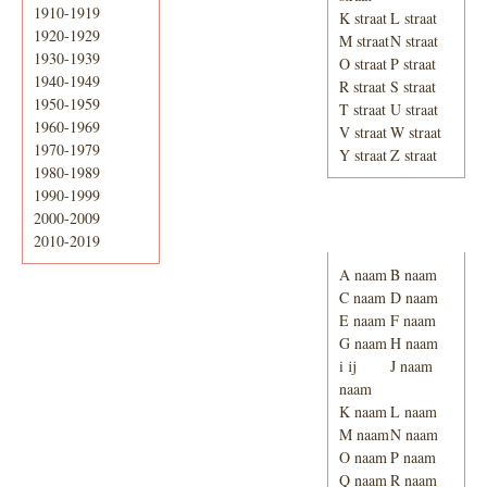
1910-1919
K straat
L straat
1920-1929
M straat
N straat
1930-1939
O straat
P straat
1940-1949
R straat
S straat
1950-1959
T straat
U straat
1960-1969
V straat
W straat
1970-1979
Y straat
Z straat
1980-1989
1990-1999
2000-2009
Adresboek van
Enschede 1939
2010-2019
A naam
B naam
C naam
D naam
E naam
F naam
G naam
H naam
i ij
J naam
naam
K naam
L naam
M naam
N naam
O naam
P naam
Q naam
R naam