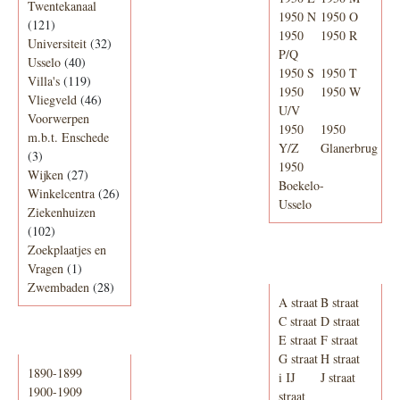
Twentekanaal
1950 N
1950 O
(121)
1950
1950 R
Universiteit
(32)
P/Q
Usselo
(40)
1950 S
1950 T
Villa's
(119)
1950
1950 W
Vliegveld
(46)
U/V
Voorwerpen
1950
1950
m.b.t. Enschede
Y/Z
Glanerbrug
(3)
1950
Wijken
(27)
Boekelo-
Winkelcentra
(26)
Usselo
Ziekenhuizen
(102)
Zoekplaatjes en
Adresboek van
Vragen
(1)
Enschede 1939
Zwembaden
(28)
A straat
B straat
C straat
D straat
E straat
F straat
Periode
G straat
H straat
1890-1899
i IJ
J straat
1900-1909
straat