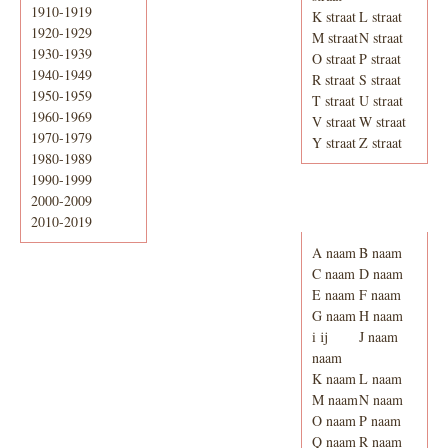
1910-1919
K straat
L straat
1920-1929
M straat
N straat
1930-1939
O straat
P straat
1940-1949
R straat
S straat
1950-1959
T straat
U straat
1960-1969
V straat
W straat
1970-1979
Y straat
Z straat
1980-1989
1990-1999
2000-2009
Adresboek van
Enschede 1939
2010-2019
A naam
B naam
C naam
D naam
E naam
F naam
G naam
H naam
i ij
J naam
naam
K naam
L naam
M naam
N naam
O naam
P naam
Q naam
R naam