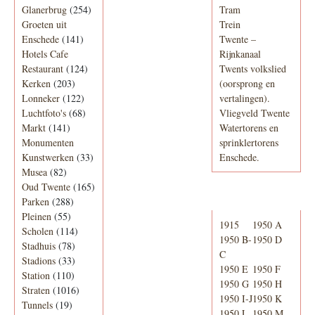
Glanerbrug
(254)
Tram
Groeten uit
Trein
Enschede
(141)
Twente –
Hotels Cafe
Rijnkanaal
Restaurant
(124)
Twents volkslied
Kerken
(203)
(oorsprong en
Lonneker
(122)
vertalingen).
Luchtfoto's
(68)
Vliegveld Twente
Markt
(141)
Watertorens en
Monumenten
sprinklertorens
Kunstwerken
(33)
Enschede.
Musea
(82)
Oud Twente
(165)
Telefoonboek
Parken
(288)
Pleinen
(55)
1915
1950 A
Scholen
(114)
1950 B-
1950 D
Stadhuis
(78)
C
Stadions
(33)
1950 E
1950 F
Station
(110)
1950 G
1950 H
Straten
(1016)
1950 I-J
1950 K
Tunnels
(19)
1950 L
1950 M