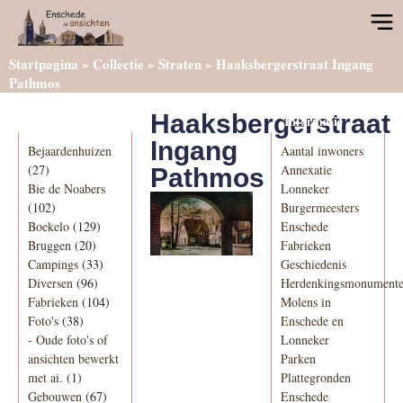
Startpagina
»
Collectie
»
Straten
»
Haaksbergerstraat Ingang
Pathmos
Haaksbergerstraat
Categorieën
Informatie
Ingang
Bejaardenhuizen
Aantal inwoners
(27)
Annexatie
Pathmos
Bie de Noabers
Lonneker
(102)
Burgermeesters
Boekelo
(129)
Enschede
Bruggen
(20)
Fabrieken
Campings
(33)
Geschiedenis
Diversen
(96)
Herdenkingsmonument
Fabrieken
(104)
Molens in
Foto's
(38)
Enschede en
-
Oude foto's of
Lonneker
ansichten bewerkt
Parken
met ai.
(1)
Plattegronden
Gebouwen
(67)
Enschede