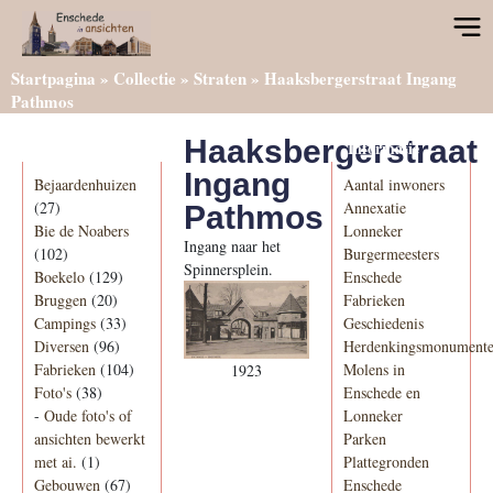
Startpagina
»
Collectie
»
Straten
»
Haaksbergerstraat Ingang
Pathmos
Haaksbergerstraat
Categorieën
Informatie
Ingang
Bejaardenhuizen
Aantal inwoners
(27)
Annexatie
Pathmos
Bie de Noabers
Lonneker
Ingang naar het
(102)
Burgermeesters
Spinnersplein.
Boekelo
(129)
Enschede
Bruggen
(20)
Fabrieken
Campings
(33)
Geschiedenis
Diversen
(96)
Herdenkingsmonument
Fabrieken
(104)
Molens in
1923
Foto's
(38)
Enschede en
-
Oude foto's of
Lonneker
ansichten bewerkt
Parken
met ai.
(1)
Plattegronden
Gebouwen
(67)
Enschede