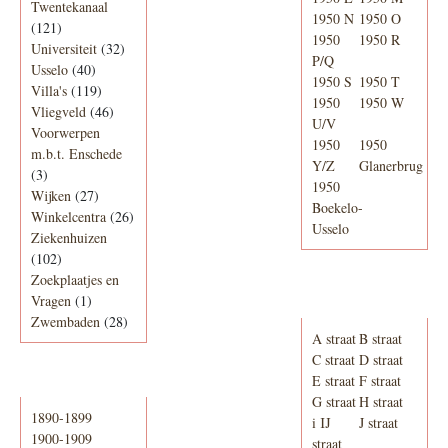
Twentekanaal
1950 N
1950 O
(121)
1950
1950 R
Universiteit
(32)
P/Q
Usselo
(40)
1950 S
1950 T
Villa's
(119)
1950
1950 W
Vliegveld
(46)
U/V
Voorwerpen
1950
1950
m.b.t. Enschede
Y/Z
Glanerbrug
(3)
1950
Wijken
(27)
Boekelo-
Winkelcentra
(26)
Usselo
Ziekenhuizen
(102)
Zoekplaatjes en
Adresboek van
Vragen
(1)
Enschede 1939
Zwembaden
(28)
A straat
B straat
C straat
D straat
E straat
F straat
Periode
G straat
H straat
1890-1899
i IJ
J straat
1900-1909
straat