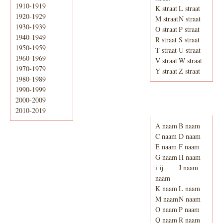
1910-1919
K straat
L straat
1920-1929
M straat
N straat
1930-1939
O straat
P straat
1940-1949
R straat
S straat
1950-1959
T straat
U straat
1960-1969
V straat
W straat
1970-1979
Y straat
Z straat
1980-1989
1990-1999
2000-2009
Adresboek van
Enschede 1939
2010-2019
A naam
B naam
C naam
D naam
E naam
F naam
G naam
H naam
i ij
J naam
naam
K naam
L naam
M naam
N naam
O naam
P naam
Q naam
R naam