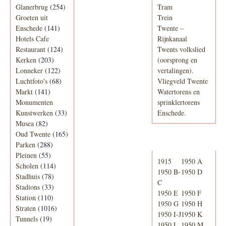
Glanerbrug
(254)
Tram
Groeten uit
Trein
Enschede
(141)
Twente –
Hotels Cafe
Rijnkanaal
Restaurant
(124)
Twents volkslied
Kerken
(203)
(oorsprong en
Lonneker
(122)
vertalingen).
Luchtfoto's
(68)
Vliegveld Twente
Markt
(141)
Watertorens en
Monumenten
sprinklertorens
Kunstwerken
(33)
Enschede.
Musea
(82)
Oud Twente
(165)
Telefoonboek
Parken
(288)
Pleinen
(55)
1915
1950 A
Scholen
(114)
1950 B-
1950 D
Stadhuis
(78)
C
Stadions
(33)
1950 E
1950 F
Station
(110)
1950 G
1950 H
Straten
(1016)
1950 I-J
1950 K
Tunnels
(19)
1950 L
1950 M