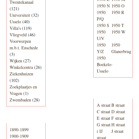
Twentekanaal
1950 N
1950 O
(121)
1950
1950 R
Universiteit
(32)
P/Q
Usselo
(40)
1950 S
1950 T
Villa's
(119)
1950
1950 W
Vliegveld
(46)
U/V
Voorwerpen
1950
1950
m.b.t. Enschede
Y/Z
Glanerbrug
(3)
1950
Wijken
(27)
Boekelo-
Winkelcentra
(26)
Usselo
Ziekenhuizen
(102)
Zoekplaatjes en
Adresboek van
Vragen
(1)
Enschede 1939
Zwembaden
(28)
A straat
B straat
C straat
D straat
E straat
F straat
Periode
G straat
H straat
1890-1899
i IJ
J straat
1900-1909
straat