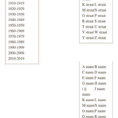
1910-1919
K straat
L straat
1920-1929
M straat
N straat
1930-1939
O straat
P straat
1940-1949
R straat
S straat
1950-1959
T straat
U straat
1960-1969
V straat
W straat
1970-1979
Y straat
Z straat
1980-1989
1990-1999
2000-2009
Adresboek van
Enschede 1939
2010-2019
A naam
B naam
C naam
D naam
E naam
F naam
G naam
H naam
i ij
J naam
naam
K naam
L naam
M naam
N naam
O naam
P naam
Q naam
R naam