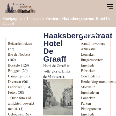
Startpagina
»
Collectie
»
Straten
»
Haaksbergerstraat Hotel De
Graaff
Haaksbergerstraat
Categorieën
Informatie
Hotel
Bejaardenhuizen
Aantal inwoners
(27)
Annexatie
De
Bie de Noabers
Lonneker
Graaff
(102)
Burgermeesters
Boekelo
(129)
Enschede
Hotel de Graaff in
Bruggen
(20)
Fabrieken
volle glorie. Links
Campings
(33)
Geschiedenis
de Marktstraat.
Diversen
(96)
Herdenkingsmonument
Fabrieken
(104)
Molens in
Foto's
(38)
Enschede en
-
Oude foto's of
Lonneker
ansichten bewerkt
Parken
met ai.
(1)
Plattegronden
Gebouwen
(67)
Enschede