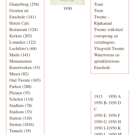
Glanerbrug
(254)
Tram
1930
Groeten uit
Trein
Enschede
(141)
Twente –
Hotels Cafe
Rijnkanaal
Restaurant
(124)
Twents volkslied
Kerken
(203)
(oorsprong en
Lonneker
(122)
vertalingen).
Luchtfoto's
(68)
Vliegveld Twente
Markt
(141)
Watertorens en
Monumenten
sprinklertorens
Kunstwerken
(33)
Enschede.
Musea
(82)
Oud Twente
(165)
Telefoonboek
Parken
(288)
Pleinen
(55)
1915
1950 A
Scholen
(114)
1950 B-
1950 D
Stadhuis
(78)
C
Stadions
(33)
1950 E
1950 F
Station
(110)
1950 G
1950 H
Straten
(1016)
1950 I-J
1950 K
Tunnels
(19)
1950 L
1950 M