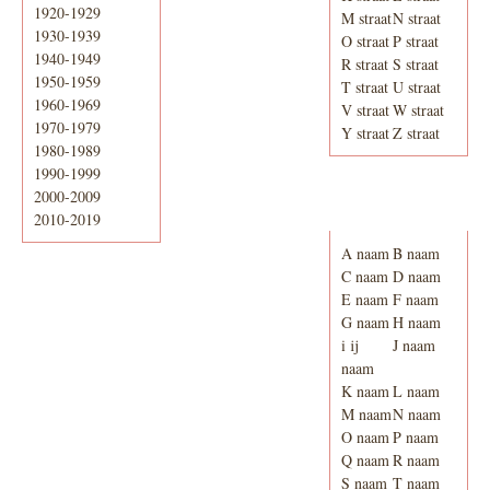
1920-1929
M straat
N straat
1930-1939
O straat
P straat
1940-1949
R straat
S straat
1950-1959
T straat
U straat
1960-1969
V straat
W straat
1970-1979
Y straat
Z straat
1980-1989
1990-1999
2000-2009
Adresboek van
Enschede 1939
2010-2019
A naam
B naam
C naam
D naam
E naam
F naam
G naam
H naam
i ij
J naam
naam
K naam
L naam
M naam
N naam
O naam
P naam
Q naam
R naam
S naam
T naam