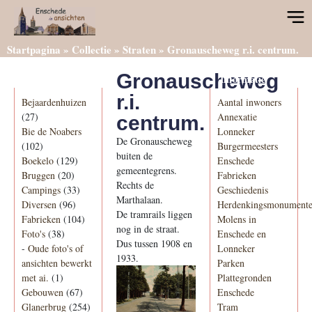
Startpagina
»
Collectie
»
Straten
»
Gronauscheweg r.i. centrum.
Gronauscheweg
Categorieën
Informatie
r.i.
Bejaardenhuizen
Aantal inwoners
(27)
Annexatie
centrum.
Bie de Noabers
Lonneker
De Gronauscheweg
(102)
Burgermeesters
buiten de
Boekelo
(129)
Enschede
gemeentegrens.
Bruggen
(20)
Fabrieken
Rechts de
Campings
(33)
Geschiedenis
Marthalaan.
Diversen
(96)
Herdenkingsmonument
De tramrails liggen
Fabrieken
(104)
Molens in
nog in de straat.
Foto's
(38)
Enschede en
Dus tussen 1908 en
-
Oude foto's of
Lonneker
1933.
ansichten bewerkt
Parken
met ai.
(1)
Plattegronden
Gebouwen
(67)
Enschede
Glanerbrug
(254)
Tram