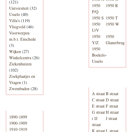
(121)
1950
1950 R
Universiteit
(32)
P/Q
Usselo
(40)
1950 S
1950 T
Villa's
(119)
1950
1950 W
Vliegveld
(46)
U/V
Voorwerpen
1950
1950
m.b.t. Enschede
Y/Z
Glanerbrug
(3)
1950
Wijken
(27)
Boekelo-
Winkelcentra
(26)
Usselo
Ziekenhuizen
(102)
Zoekplaatjes en
Adresboek van
Vragen
(1)
Enschede 1939
Zwembaden
(28)
A straat
B straat
C straat
D straat
E straat
F straat
Periode
G straat
H straat
1890-1899
i IJ
J straat
1900-1909
straat
1910-1919
K straat
L straat