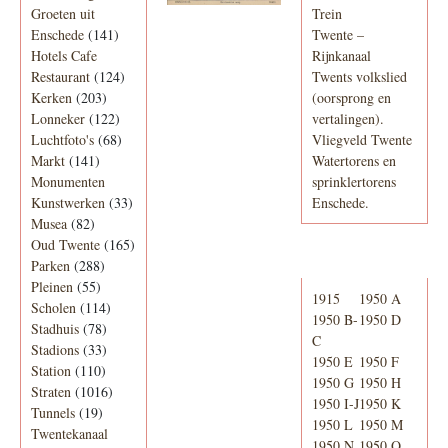
Groeten uit
Trein
Enschede
(141)
Twente –
Hotels Cafe
Rijnkanaal
Restaurant
(124)
Twents volkslied
Kerken
(203)
(oorsprong en
Lonneker
(122)
vertalingen).
Luchtfoto's
(68)
Vliegveld Twente
Markt
(141)
Watertorens en
Monumenten
sprinklertorens
Kunstwerken
(33)
Enschede.
Musea
(82)
Oud Twente
(165)
Telefoonboek
Parken
(288)
Pleinen
(55)
1915
1950 A
Scholen
(114)
1950 B-
1950 D
Stadhuis
(78)
C
Stadions
(33)
1950 E
1950 F
Station
(110)
1950 G
1950 H
Straten
(1016)
1950 I-J
1950 K
Tunnels
(19)
1950 L
1950 M
Twentekanaal
1950 N
1950 O