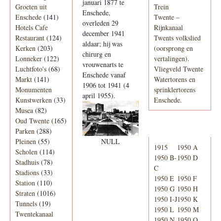
januari 1877 te
Groeten uit
Trein
Enschede,
Enschede
(141)
Twente –
overleden 29
Hotels Cafe
Rijnkanaal
december 1941
Restaurant
(124)
Twents volkslied
aldaar; hij was
Kerken
(203)
(oorsprong en
chirurg en
Lonneker
(122)
vertalingen).
vrouwenarts te
Luchtfoto's
(68)
Vliegveld Twente
Enschede vanaf
Markt
(141)
Watertorens en
1906 tot 1941 (4
Monumenten
sprinklertorens
april 1955).
Kunstwerken
(33)
Enschede.
Musea
(82)
Oud Twente
(165)
Telefoonboek
Parken
(288)
NULL
Pleinen
(55)
1915
1950 A
Scholen
(114)
1950 B-
1950 D
Stadhuis
(78)
C
Stadions
(33)
1950 E
1950 F
Station
(110)
1950 G
1950 H
Straten
(1016)
1950 I-J
1950 K
Tunnels
(19)
1950 L
1950 M
Twentekanaal
1950 N
1950 O