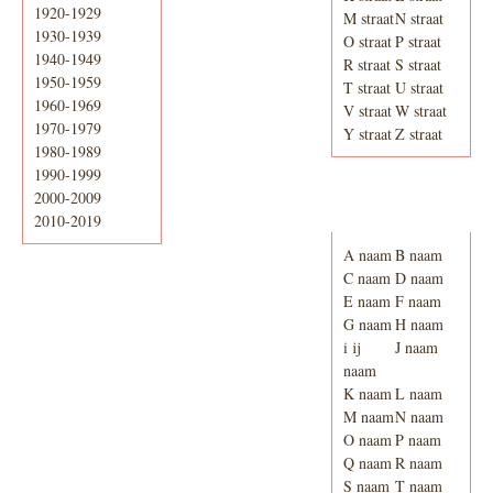
1920-1929
M straat
N straat
1930-1939
O straat
P straat
1940-1949
R straat
S straat
1950-1959
T straat
U straat
1960-1969
V straat
W straat
1970-1979
Y straat
Z straat
1980-1989
1990-1999
2000-2009
Adresboek van
Enschede 1939
2010-2019
A naam
B naam
C naam
D naam
E naam
F naam
G naam
H naam
i ij
J naam
naam
K naam
L naam
M naam
N naam
O naam
P naam
Q naam
R naam
S naam
T naam