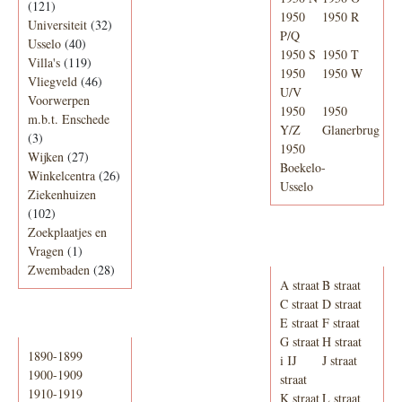
(121)
1950
1950 R
Universiteit
(32)
P/Q
Usselo
(40)
1950 S
1950 T
Villa's
(119)
1950
1950 W
Vliegveld
(46)
U/V
Voorwerpen
1950
1950
m.b.t. Enschede
Y/Z
Glanerbrug
(3)
1950
Wijken
(27)
Boekelo-
Winkelcentra
(26)
Usselo
Ziekenhuizen
(102)
Zoekplaatjes en
Adresboek van
Vragen
(1)
Enschede 1939
Zwembaden
(28)
A straat
B straat
C straat
D straat
E straat
F straat
Periode
G straat
H straat
1890-1899
i IJ
J straat
1900-1909
straat
1910-1919
K straat
L straat