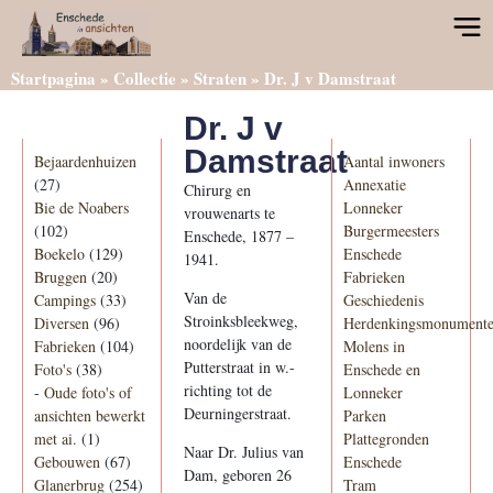
Startpagina
»
Collectie
»
Straten
»
Dr. J v Damstraat
Dr. J v
Categorieën
Informatie
Damstraat
Bejaardenhuizen
Aantal inwoners
(27)
Annexatie
Chirurg en
Bie de Noabers
Lonneker
vrouwenarts te
(102)
Burgermeesters
Enschede, 1877 –
Boekelo
(129)
Enschede
1941.
Bruggen
(20)
Fabrieken
Van de
Campings
(33)
Geschiedenis
Stroinksbleekweg,
Diversen
(96)
Herdenkingsmonument
noordelijk van de
Fabrieken
(104)
Molens in
Putterstraat in w.-
Foto's
(38)
Enschede en
richting tot de
-
Oude foto's of
Lonneker
Deurningerstraat.
ansichten bewerkt
Parken
met ai.
(1)
Plattegronden
Naar Dr. Julius van
Gebouwen
(67)
Enschede
Dam, geboren 26
Glanerbrug
(254)
Tram