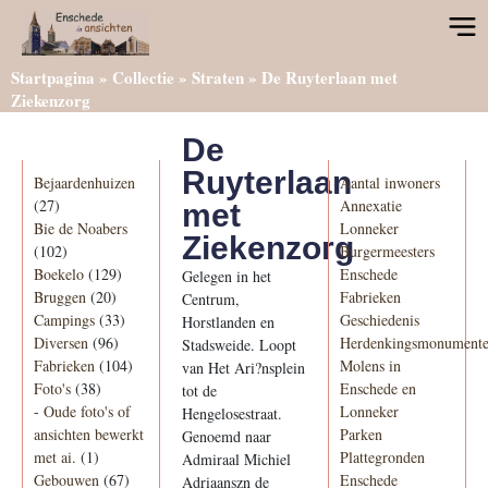
Startpagina
»
Collectie
»
Straten
»
De Ruyterlaan met
Ziekenzorg
De
Categorieën
Informatie
Ruyterlaan
Bejaardenhuizen
Aantal inwoners
(27)
Annexatie
met
Bie de Noabers
Lonneker
Ziekenzorg
(102)
Burgermeesters
Boekelo
(129)
Enschede
Gelegen in het
Bruggen
(20)
Fabrieken
Centrum,
Campings
(33)
Geschiedenis
Horstlanden en
Diversen
(96)
Herdenkingsmonument
Stadsweide. Loopt
Fabrieken
(104)
Molens in
van Het Ari?nsplein
Foto's
(38)
Enschede en
tot de
-
Oude foto's of
Lonneker
Hengelosestraat.
ansichten bewerkt
Parken
Genoemd naar
met ai.
(1)
Plattegronden
Admiraal Michiel
Gebouwen
(67)
Enschede
Adriaanszn de