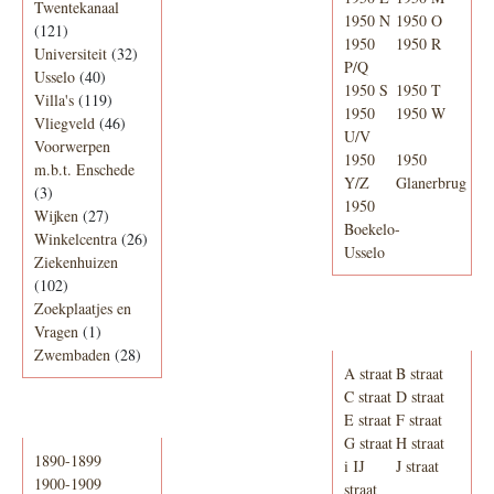
Twentekanaal
1950 N
1950 O
(121)
1950
1950 R
Universiteit
(32)
P/Q
Usselo
(40)
1950 S
1950 T
Villa's
(119)
1950
1950 W
Vliegveld
(46)
U/V
Voorwerpen
1950
1950
m.b.t. Enschede
Y/Z
Glanerbrug
(3)
1950
Wijken
(27)
Boekelo-
Winkelcentra
(26)
Usselo
Ziekenhuizen
(102)
Zoekplaatjes en
Adresboek van
Vragen
(1)
Enschede 1939
Zwembaden
(28)
A straat
B straat
C straat
D straat
E straat
F straat
Periode
G straat
H straat
1890-1899
i IJ
J straat
1900-1909
straat