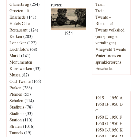
Glanerbrug
(254)
Tram
ruyter.
Groeten uit
Trein
Enschede
(141)
Twente –
Hotels Cafe
Rijnkanaal
Restaurant
(124)
Twents volkslied
1954
Kerken
(203)
(oorsprong en
Lonneker
(122)
vertalingen).
Luchtfoto's
(68)
Vliegveld Twente
Markt
(141)
Watertorens en
Monumenten
sprinklertorens
Kunstwerken
(33)
Enschede.
Musea
(82)
Oud Twente
(165)
Telefoonboek
Parken
(288)
Pleinen
(55)
1915
1950 A
Scholen
(114)
1950 B-
1950 D
Stadhuis
(78)
C
Stadions
(33)
1950 E
1950 F
Station
(110)
1950 G
1950 H
Straten
(1016)
1950 I-J
1950 K
Tunnels
(19)
1950 L
1950 M