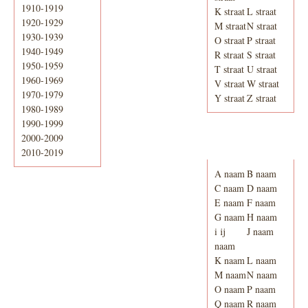
1910-1919
K straat
L straat
1920-1929
M straat
N straat
1930-1939
O straat
P straat
1940-1949
R straat
S straat
1950-1959
T straat
U straat
1960-1969
V straat
W straat
1970-1979
Y straat
Z straat
1980-1989
1990-1999
2000-2009
Adresboek van
Enschede 1939
2010-2019
A naam
B naam
C naam
D naam
E naam
F naam
G naam
H naam
i ij
J naam
naam
K naam
L naam
M naam
N naam
O naam
P naam
Q naam
R naam