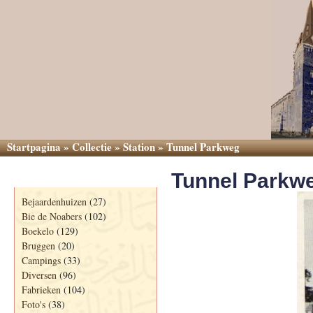
Startpagina
»
Collectie
»
Station
»
Tunnel Parkweg
Tunnel Parkw
Categorieën
Bejaardenhuizen
(27)
Bie de Noabers
(102)
Boekelo
(129)
Bruggen
(20)
Campings
(33)
Diversen
(96)
Fabrieken
(104)
Foto's
(38)