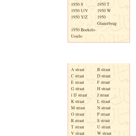
1950 S
1950 T
1950 U/V
1950 W
1950 Y/Z
1950
Glanerbrug
1950 Boekelo-
Usselo
Adresboek van Enschede
1939
A straat
B straat
C straat
D straat
E straat
F straat
G straat
H straat
i IJ straat
J straat
K straat
L straat
M straat
N straat
O straat
P straat
R straat
S straat
T straat
U straat
V straat
W straat