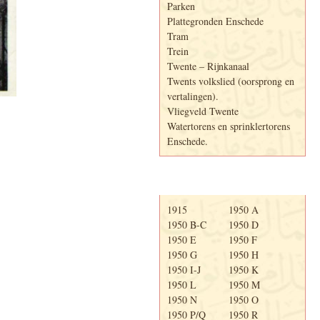
Parken
Plattegronden Enschede
Tram
Trein
Twente – Rijnkanaal
Twents volkslied (oorsprong en
vertalingen).
Vliegveld Twente
Watertorens en sprinklertorens
Enschede.
Telefoonboek
1915
1950 A
1950 B-C
1950 D
1950 E
1950 F
1950 G
1950 H
1950 I-J
1950 K
1950 L
1950 M
1950 N
1950 O
1950 P/Q
1950 R