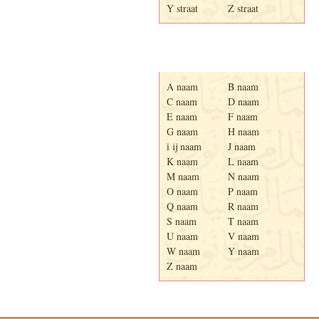
Y straat
Z straat
Adresboek van Enschede
1939
A naam
B naam
C naam
D naam
E naam
F naam
G naam
H naam
i ij naam
J naam
K naam
L naam
M naam
N naam
O naam
P naam
Q naam
R naam
S naam
T naam
U naam
V naam
W naam
Y naam
Z naam