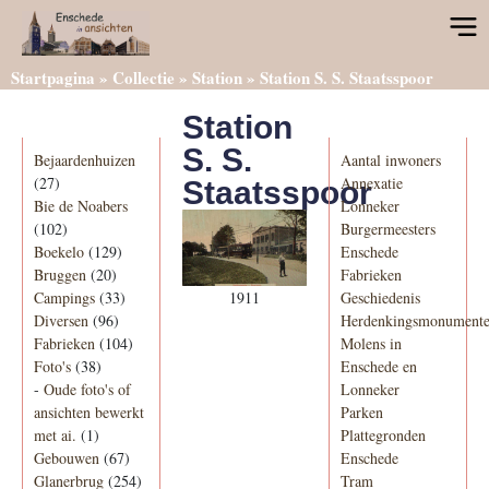
Startpagina
»
Collectie
»
Station
»
Station S. S. Staatsspoor
Station
Categorieën
Informatie
S. S.
Bejaardenhuizen
Aantal inwoners
(27)
Annexatie
Staatsspoor
Bie de Noabers
Lonneker
(102)
Burgermeesters
Boekelo
(129)
Enschede
Bruggen
(20)
Fabrieken
1911
Campings
(33)
Geschiedenis
Diversen
(96)
Herdenkingsmonument
Fabrieken
(104)
Molens in
Foto's
(38)
Enschede en
-
Oude foto's of
Lonneker
ansichten bewerkt
Parken
met ai.
(1)
Plattegronden
Gebouwen
(67)
Enschede
Glanerbrug
(254)
Tram