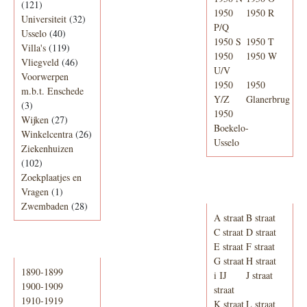
(121)
1950
1950 R
Universiteit
(32)
P/Q
Usselo
(40)
1950 S
1950 T
Villa's
(119)
1950
1950 W
Vliegveld
(46)
U/V
Voorwerpen
1950
1950
m.b.t. Enschede
Y/Z
Glanerbrug
(3)
1950
Wijken
(27)
Boekelo-
Winkelcentra
(26)
Usselo
Ziekenhuizen
(102)
Zoekplaatjes en
Adresboek van
Vragen
(1)
Enschede 1939
Zwembaden
(28)
A straat
B straat
C straat
D straat
E straat
F straat
Periode
G straat
H straat
1890-1899
i IJ
J straat
1900-1909
straat
1910-1919
K straat
L straat