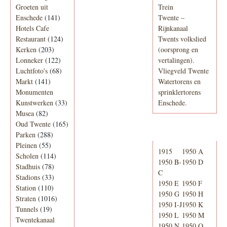
Groeten uit
Trein
Enschede
(141)
Twente –
Hotels Cafe
Rijnkanaal
Restaurant
(124)
Twents volkslied
Kerken
(203)
(oorsprong en
Lonneker
(122)
vertalingen).
Luchtfoto's
(68)
Vliegveld Twente
Markt
(141)
Watertorens en
Monumenten
sprinklertorens
Kunstwerken
(33)
Enschede.
Musea
(82)
Oud Twente
(165)
Telefoonboek
Parken
(288)
Pleinen
(55)
1915
1950 A
Scholen
(114)
1950 B-
1950 D
Stadhuis
(78)
C
Stadions
(33)
1950 E
1950 F
Station
(110)
1950 G
1950 H
Straten
(1016)
1950 I-J
1950 K
Tunnels
(19)
1950 L
1950 M
Twentekanaal
1950 N
1950 O