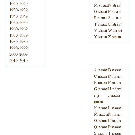
1920-1929
M straat
N straat
1930-1939
O straat
P straat
1940-1949
R straat
S straat
1950-1959
T straat
U straat
1960-1969
V straat
W straat
1970-1979
Y straat
Z straat
1980-1989
1990-1999
2000-2009
Adresboek van
Enschede 1939
2010-2019
A naam
B naam
C naam
D naam
E naam
F naam
G naam
H naam
i ij
J naam
naam
K naam
L naam
M naam
N naam
O naam
P naam
Q naam
R naam
S naam
T naam