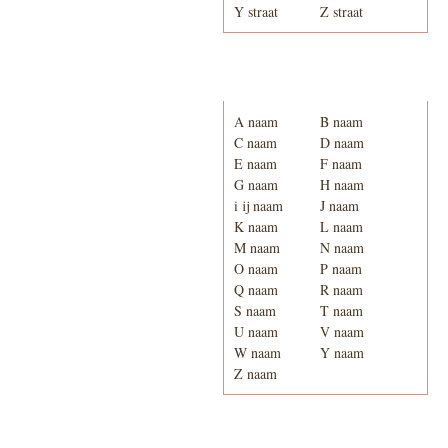
Y straat
Z straat
Adresboek van Enschede
1939
A naam
B naam
C naam
D naam
E naam
F naam
G naam
H naam
i ij naam
J naam
K naam
L naam
M naam
N naam
O naam
P naam
Q naam
R naam
S naam
T naam
U naam
V naam
W naam
Y naam
Z naam