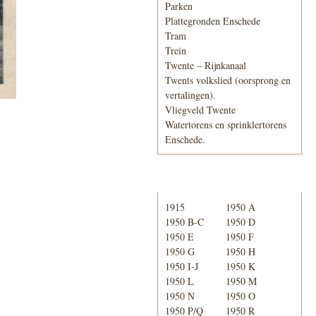
Parken
Plattegronden Enschede
Tram
Trein
Twente – Rijnkanaal
Twents volkslied (oorsprong en
vertalingen).
Vliegveld Twente
Watertorens en sprinklertorens
Enschede.
Telefoonboek
1915
1950 A
1950 B-C
1950 D
1950 E
1950 F
1950 G
1950 H
1950 I-J
1950 K
1950 L
1950 M
1950 N
1950 O
1950 P/Q
1950 R