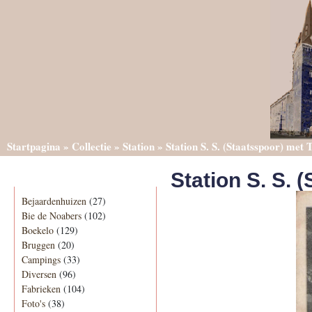
Startpagina
»
Collectie
»
Station
»
Station S. S. (Staatsspoor) met 
Station S. S. 
Categorieën
Bejaardenhuizen
(27)
Bie de Noabers
(102)
Boekelo
(129)
Bruggen
(20)
Campings
(33)
Diversen
(96)
Fabrieken
(104)
Foto's
(38)