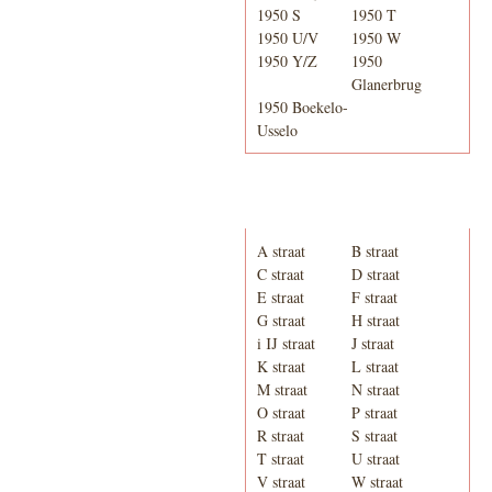
1950 S
1950 T
1950 U/V
1950 W
1950 Y/Z
1950
Glanerbrug
1950 Boekelo-
Usselo
Adresboek van Enschede
1939
A straat
B straat
C straat
D straat
E straat
F straat
G straat
H straat
i IJ straat
J straat
K straat
L straat
M straat
N straat
O straat
P straat
R straat
S straat
T straat
U straat
V straat
W straat