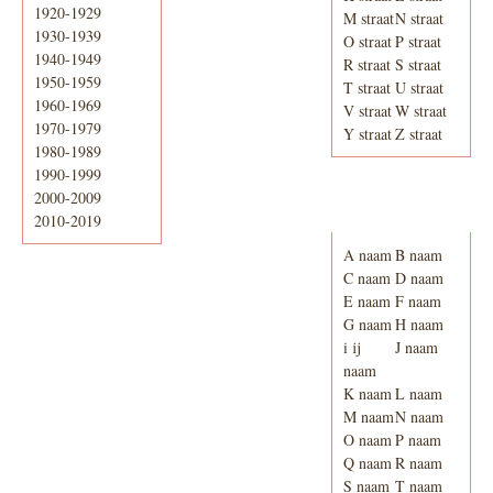
1920-1929
M straat
N straat
1930-1939
O straat
P straat
1940-1949
R straat
S straat
1950-1959
T straat
U straat
1960-1969
V straat
W straat
1970-1979
Y straat
Z straat
1980-1989
1990-1999
2000-2009
Adresboek van
Enschede 1939
2010-2019
A naam
B naam
C naam
D naam
E naam
F naam
G naam
H naam
i ij
J naam
naam
K naam
L naam
M naam
N naam
O naam
P naam
Q naam
R naam
S naam
T naam