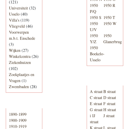
(121)
1950
1950 R
Universiteit
(32)
P/Q
Usselo
(40)
1950 S
1950 T
Villa's
(119)
1950
1950 W
Vliegveld
(46)
U/V
Voorwerpen
1950
1950
m.b.t. Enschede
Y/Z
Glanerbrug
(3)
1950
Wijken
(27)
Boekelo-
Winkelcentra
(26)
Usselo
Ziekenhuizen
(102)
Zoekplaatjes en
Adresboek van
Vragen
(1)
Enschede 1939
Zwembaden
(28)
A straat
B straat
C straat
D straat
E straat
F straat
Periode
G straat
H straat
1890-1899
i IJ
J straat
1900-1909
straat
1910-1919
K straat
L straat