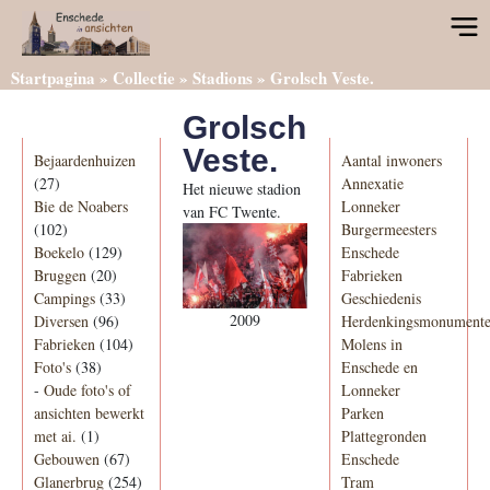
Startpagina
»
Collectie
»
Stadions
»
Grolsch Veste.
Grolsch
Categorieën
Informatie
Veste.
Bejaardenhuizen
Aantal inwoners
(27)
Annexatie
Het nieuwe stadion
Bie de Noabers
Lonneker
van FC Twente.
(102)
Burgermeesters
Boekelo
(129)
Enschede
Bruggen
(20)
Fabrieken
Campings
(33)
Geschiedenis
2009
Diversen
(96)
Herdenkingsmonument
Fabrieken
(104)
Molens in
Foto's
(38)
Enschede en
-
Oude foto's of
Lonneker
ansichten bewerkt
Parken
met ai.
(1)
Plattegronden
Gebouwen
(67)
Enschede
Glanerbrug
(254)
Tram