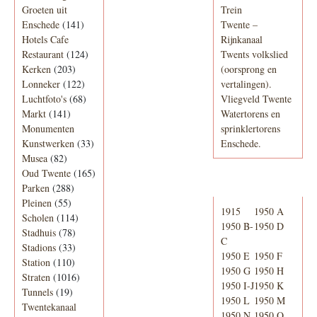
Groeten uit
Trein
Enschede
(141)
Twente –
Hotels Cafe
Rijnkanaal
Restaurant
(124)
Twents volkslied
Kerken
(203)
(oorsprong en
Lonneker
(122)
vertalingen).
Luchtfoto's
(68)
Vliegveld Twente
Markt
(141)
Watertorens en
Monumenten
sprinklertorens
Kunstwerken
(33)
Enschede.
Musea
(82)
Oud Twente
(165)
Telefoonboek
Parken
(288)
Pleinen
(55)
1915
1950 A
Scholen
(114)
1950 B-
1950 D
Stadhuis
(78)
C
Stadions
(33)
1950 E
1950 F
Station
(110)
1950 G
1950 H
Straten
(1016)
1950 I-J
1950 K
Tunnels
(19)
1950 L
1950 M
Twentekanaal
1950 N
1950 O