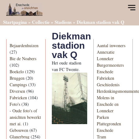
Startpagina
»
Collectie
»
Stadions
»
Diekman stadion vak Q
Diekman
Categorieën
Informatie
stadion
Bejaardenhuizen
Aantal inwoners
(27)
Annexatie
vak Q
Bie de Noabers
Lonneker
Het oude stadion
(102)
Burgermeesters
van FC Twente.
Boekelo
(129)
Enschede
Bruggen
(20)
Fabrieken
Campings
(33)
Geschiedenis
Diversen
(96)
Herdenkingsmonument
Fabrieken
(104)
Molens in
Foto's
(38)
Enschede en
-
Oude foto's of
Lonneker
ansichten bewerkt
Parken
met ai.
(1)
Plattegronden
Gebouwen
(67)
Enschede
Glanerbrug
(254)
Tram