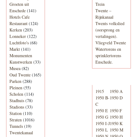
Groeten uit
Trein
Enschede
(141)
Twente –
Hotels Cafe
Rijnkanaal
Restaurant
(124)
Twents volkslied
Kerken
(203)
(oorsprong en
Lonneker
(122)
vertalingen).
Luchtfoto's
(68)
Vliegveld Twente
Markt
(141)
Watertorens en
Monumenten
sprinklertorens
Kunstwerken
(33)
Enschede.
Musea
(82)
Oud Twente
(165)
Telefoonboek
Parken
(288)
Pleinen
(55)
1915
1950 A
Scholen
(114)
1950 B-
1950 D
Stadhuis
(78)
C
Stadions
(33)
1950 E
1950 F
Station
(110)
1950 G
1950 H
Straten
(1016)
1950 I-J
1950 K
Tunnels
(19)
1950 L
1950 M
Twentekanaal
1950 N
1950 O